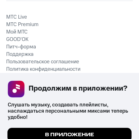
MTС Live
MTС Premium
Мой МТС
GOOD’OK
Питч-форма
Поддержка
Пользовательское соглашение
Политика конфиденциальности
Рекомендательные технологии
Продолжим в приложении? 
СКАЧАТЬ ПРИЛОЖЕНИЕ
Слушать музыку, создавать плейлисты, 
наслаждаться персональными миксами теперь 
удобно!
Незаконное потребление наркотических средств,
психотропных веществ, их аналогов причиняет вред здоровью,
Мы используем куки, чтобы на сайте все
В ПРИЛОЖЕНИЕ
их незаконный оборот запрещён и влечёт установленную
работало.
Подробнее