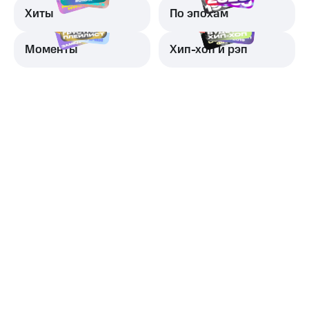
Хиты
По эпохам
Моменты
Хип-хоп и рэп