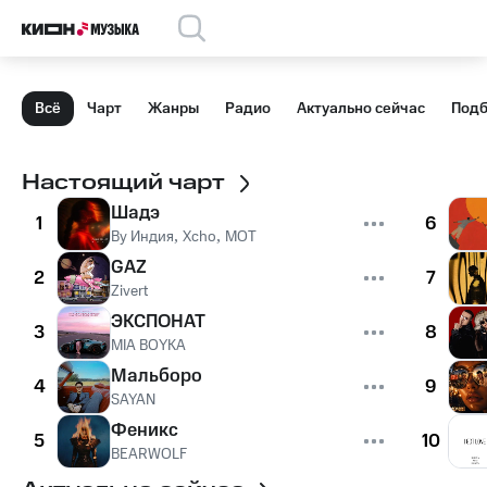
Всё
Чарт
Жанры
Радио
Актуально сейчас
Подб
Настоящий чарт
Шадэ
1
6
By Индия
,
Xcho
,
MOT
GAZ
2
7
Zivert
ЭКСПОНАТ
3
8
MIA BOYKA
Мальборо
4
9
SAYAN
Феникс
5
10
BEARWOLF