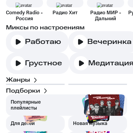
Comedy Radio -
Радио Хит
Радио МИР -
Р
Россия
Дальний
Восток
Миксы по настроениям
Работаю
Вечеринка
Грустное
Медитаци
Жанры
Подборки
Популярные
плейлисты
Для детей
Новая музыка