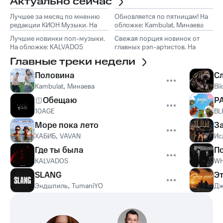
Актуально сейчас
Лучшее за месяц по мнению
Обновляется по пятницам! На
редакции КИОН Музыки. На
обложке: Kambulat, Минаева
обложке: Marselle
Лучшие новинки поп-музыки.
Свежая порция новинок от
На обложке: KALVADOS
главных рэп-артистов. На
обложке: Эндшпиль, TumaniYO
Главные треки недели
Половина
С
Kambulat
,
Минаева
Bii
Обещаю
Р
10AGE
BL
Море пока лето
З
ХАБИБ
,
VAVAN
Ис
Где ты была
П
KALVADOS
WH
SLANG
Эт
Эндшпиль
,
TumaniYO
Дж