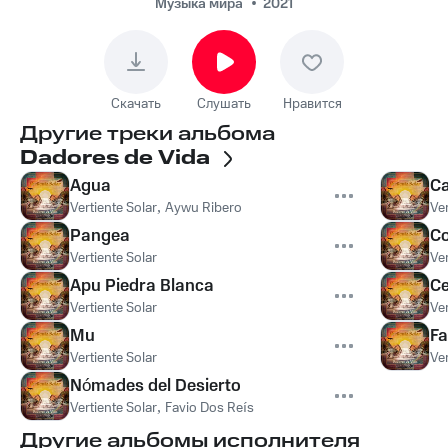
Музыка мира
2021
Скачать
Слушать
Нравится
Другие треки альбома
Dadores de Vida
Agua
C
Vertiente Solar
,
Aywu Ribero
Ver
Pangea
Co
Vertiente Solar
Ver
Apu Piedra Blanca
Ce
Vertiente Solar
Ver
Mu
Fa
Vertiente Solar
Ver
Nómades del Desierto
Vertiente Solar
,
Favio Dos Reís
Другие альбомы исполнителя