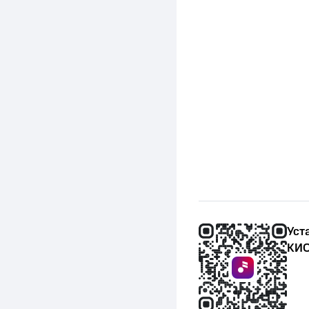
Уст
КИО