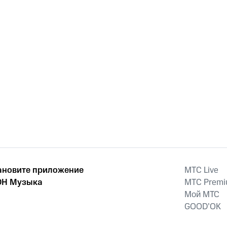
ановите приложение
MTС Live
Н Музыка
MTС Prem
Мой МТС
GOOD’OK