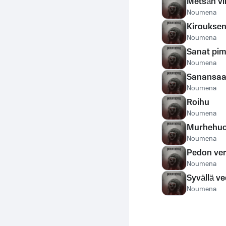
Metsän vi
Noumena
Kirouksen
Noumena
Sanat pi
Noumena
Sanansaa
Noumena
Roihu
Noumena
Murhehu
Noumena
Pedon ver
Noumena
Syvällä v
Noumena