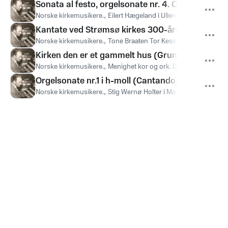
Sonata al festo, orgelsonate nr. 4. Op 134
Norske kirkemusikere.
,
Eilert Hægeland i Ullern kirke
Kantate ved Strømsø kirkes 300-års jubileum 196
Norske kirkemusikere.
,
Tone Braaten Tor Kessel Bragernes kantor
Kirken den er et gammelt hus (Grundtvig/Linde
Norske kirkemusikere.
,
Menighet kor og ork. Dir. J. Fevang
Orgelsonate nr.1 i h-moll (Cantando) [1939]
Norske kirkemusikere.
,
Stig Wernø Holter i Mariakirken Bergen