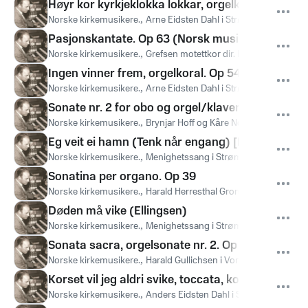
Høyr kor kyrkjeklokka lokkar, orgelkoral. Op 54
Norske kirkemusikere.
,
Arne Eidsten Dahl i Strømsø kirke
Pasjonskantate. Op 63 (Norsk musikforlag)
Norske kirkemusikere.
,
Grefsen motettkor dir. H. Herresthal. T
Ingen vinner frem, orgelkoral. Op 54/5 (Lyche m
Norske kirkemusikere.
,
Arne Eidsten Dahl i Strømsø kirke
Sonate nr. 2 for obo og orgel/klaver. Op 139
Norske kirkemusikere.
,
Brynjar Hoff og Kåre Nordstoga i Ullern 
Eg veit ei hamn (Tenk når engang) [Rabben]
Norske kirkemusikere.
,
Menighetssang i Strømsø kirke dir. J. F
Sonatina per organo. Op 39
Norske kirkemusikere.
,
Harald Herresthal Grorud kirke
Døden må vike (Ellingsen)
Norske kirkemusikere.
,
Menighetssang i Strømsø kirke dir. J. F
Sonata sacra, orgelsonate nr. 2. Op 100
Norske kirkemusikere.
,
Harald Gullichsen i Vor Frelsers kirke
Korset vil jeg aldri svike, toccata, koral og fuge
Norske kirkemusikere.
,
Anders Eidsten Dahl i Strømsø kirke