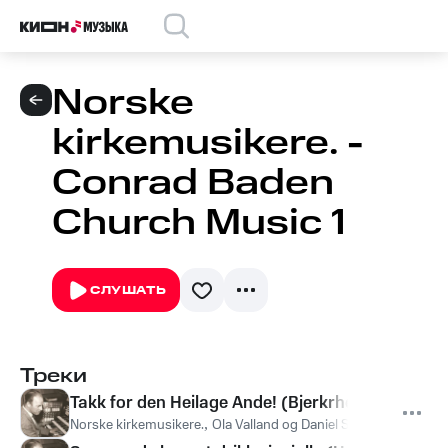
Norske
kirkemusikere. -
Conrad Baden
Church Music 1
СЛУШАТЬ
Треки
Takk for den Heilage Ande! (Bjerkrheim) [Herre, 
Norske kirkemusikere.
,
Ola Valland og Daniel Strøm i Margaret