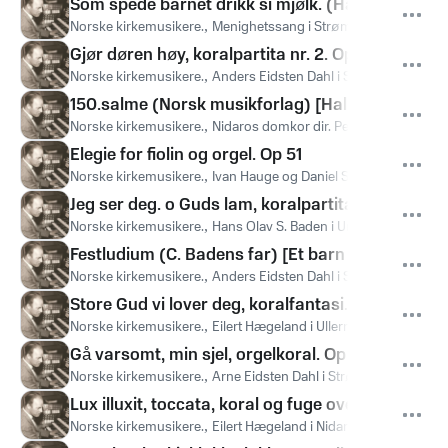
Som spede barnet drikk si mjølk. (Hallqvist)
Norske kirkemusikere.
,
Menighetssang i Strømsø kirke. Dir. Jø
Gjør døren høy, koralpartita nr. 2. Op 52 (Canta
Norske kirkemusikere.
,
Anders Eidsten Dahl i Strømsø kirke
150.salme (Norsk musikforlag) [Halleluja! Lov G
Norske kirkemusikere.
,
Nidaros domkor dir. Per F. Bonsaksen
Elegie for fiolin og orgel. Op 51
Norske kirkemusikere.
,
Ivan Hauge og Daniel Strøm i Margaret
Jeg ser deg. o Guds lam, koralpartita nr. 4. Op 9
Norske kirkemusikere.
,
Hans Olav S. Baden i Uranienborg kirke
Festludium (C. Badens far) [Et barn er født]
Norske kirkemusikere.
,
Anders Eidsten Dahl i Strømsø kirke
Store Gud vi lover deg, koralfantasi. Op 125 (Ca
Norske kirkemusikere.
,
Eilert Hægeland i Ullern kirke
Gå varsomt, min sjel, orgelkoral. Op 54/1 (Lyche
Norske kirkemusikere.
,
Arne Eidsten Dahl i Strømsø kirke
Lux illuxit, toccata, koral og fuge over olsokmel
Norske kirkemusikere.
,
Eilert Hægeland i Nidarosdomen