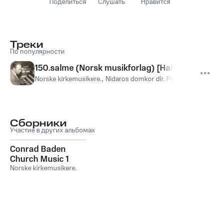
Поделиться
Слушать
Нравится
Треки
По популярности
150.salme (Norsk musikforlag) [Halleluja! Lov G
Norske kirkemusikere.
,
Nidaros domkor dir. Per F. Bonsaksen
Сборники
Участие в других альбомах
Conrad Baden
Church Music 1
Norske kirkemusikere.