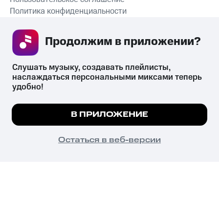
Политика конфиденциальности
Рекомендательные технологии
Продолжим в приложении? 
СКАЧАТЬ ПРИЛОЖЕНИЕ
Слушать музыку, создавать плейлисты, 
наслаждаться персональными миксами теперь 
удобно!
Незаконное потребление наркотических средств,
психотропных веществ, их аналогов причиняет вред здоровью,
Мы используем куки, чтобы на сайте все
В ПРИЛОЖЕНИЕ
их незаконный оборот запрещён и влечёт установленную
работало.
Подробнее
законодательством ответственность.
© 2026 ООО «КИОН».
ПОНЯТНО
Остаться в веб-версии
Все права защищены
18+
Главная
В приложение
Избранное