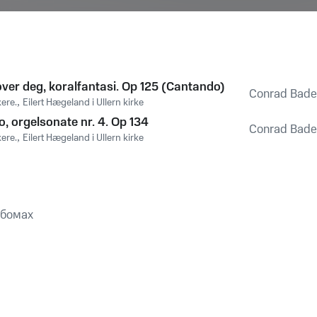
over deg, koralfantasi. Op 125 (Cantando)
Conrad Bade
ere.
,
Eilert Hægeland i Ullern kirke
o, orgelsonate nr. 4. Op 134
Conrad Bade
ere.
,
Eilert Hægeland i Ullern kirke
ьбомах