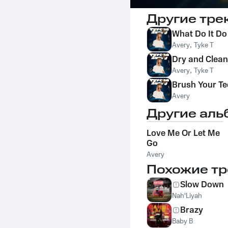
Другие тре
What Do It Do
Avery
,
Tyke T
Dry and Clean
Avery
,
Tyke T
Brush Your Te
Avery
Другие аль
Love Me Or Let Me
Go
Avery
Похожие тр
Slow Down
Nah'Liyah
Brazy
Baby B