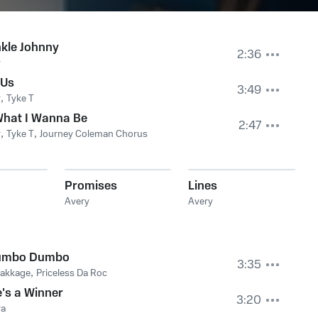
kle Johnny
2:36
y
 Us
3:49
y
,
Tyke T
What I Wanna Be
2:47
y
,
Tyke T
,
Journey Coleman Chorus
Promises
Lines
Avery
Avery
umbo Dumbo
3:35
Pakkage
,
Priceless Da Roc
's a Winner
3:20
ra