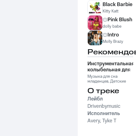
Black Barbie
Kitty Katt
Pink Blush
dolly babe
Intro
Molly Brazy
Рекомендо
Инструментальная
колыбельная для
малышей со
Музыка для сна
звуками природы
младенцев
,
Детские
колыбельные
,
Музыка
О треке
для сна малыша
,
Музыка для сна
,
Лейбл
Колыбельная музыка
для детей и младенцев
Drivenbymusic
Исполнитель
Avery, Tyke T