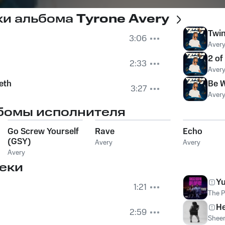
ки альбома
Tyrone Avery
Twin
3:06
Aver
2 of
2:33
Aver
eth
Be 
3:27
Aver
бомы исполнителя
Go Screw Yourself
Rave
Echo
(GSY)
Avery
Avery
Avery
еки
Y
1:21
The 
He
2:59
Shee