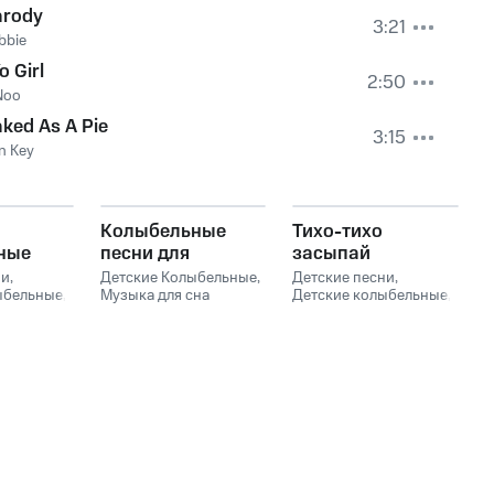
arody
3:21
ebbie
o Girl
2:50
Noo
ked As A Pie
3:15
n Key
Колыбельные
Тихо-тихо
ные
песни для
засыпай
узыка
малышей
ни
,
Детские Колыбельные
,
Детские песни
,
алыша и
ыбельные
,
Музыка для сна
Детские колыбельные
,
сна
Младенцев
,
Музыка для сна
в
ыка для
Колыбельная
малыша
,
Музыка для
ев
,
сна младенцев
,
Музыка
ЫЕ
,
для сна
он