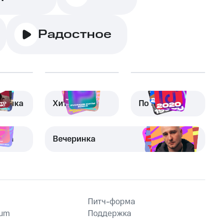
Радостное
узыка
Хиты
По эпохам
вка
Вечеринка
Питч-форма
ium
Поддержка