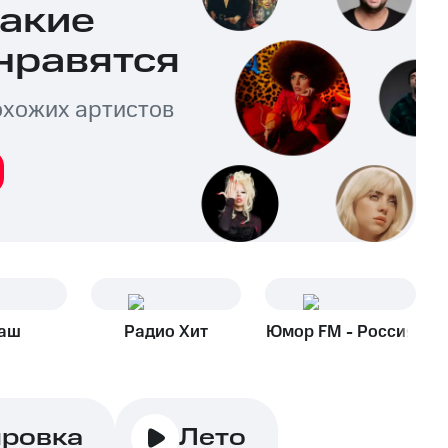
какие
нравятся
охожих артистов
аш
Радио Хит
Юмор FM - Россия
ировка
Лето