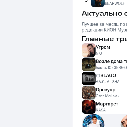
5
BEARWOLF
Актуально 
Лучшее за месяц по
редакции КИОН Музы
обложке: Marselle
Главные тр
Утром
NЮ
Возле дома т
Баста
,
ICEGERGE
BLAGO
A.V.G
,
ALISHA
Оревуар
Олег Майами
Маргарет
RASA