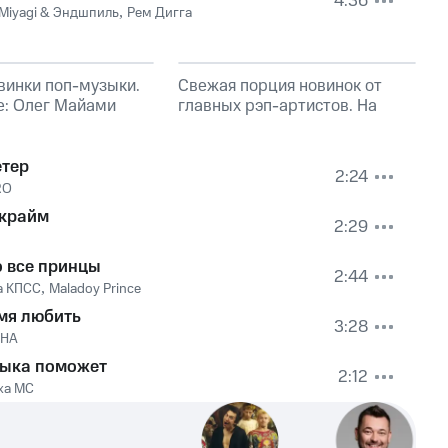
4:36
Miyagi & Эндшпиль
,
Рем Дигга
винки поп-музыки.
Свежая порция новинок от
е: Олег Майами
главных рэп-артистов. На
обложке: Слава КПСС
етер
2:24
RO
 крайм
2:29
о все принцы
2:44
а КПСС
,
Maladoy Prince
мя любить
3:28
SHA
ыка поможет
2:12
ха МС