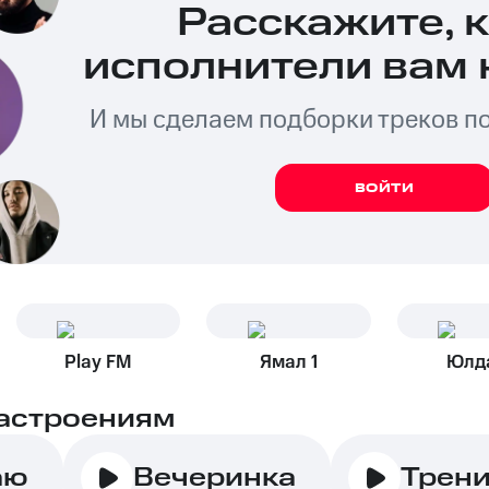
Расскажите, 
исполнители вам 
И мы сделаем подборки треков п
ВОЙТИ
Play FM
Ямал 1
Юлд
астроениям
аю
Вечеринка
Трен