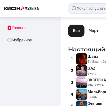
Главная
Всё
Чарт
Избранное
Настоящий
Шадэ
1
By Индия
,
X
GAZ
2
Zivert
ЭКСПОНА
3
MIA BOYKA
Мальбор
4
SAYAN
Феникс