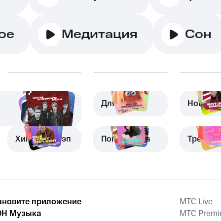
ое
Медитация
Сон
Для детей
Новая м
Хип-хоп и рэп
Поп-музыка
Трениро
ановите приложение
MTС Live
Н Музыка
MTС Prem