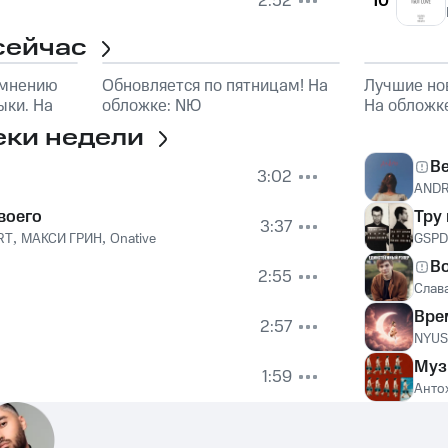
2:52
10
сейчас
 мнению
Обновляется по пятницам! На
Лучшие но
ки. На
обложке: NЮ
На обложк
еки недели
В
3:02
AND
воего
Тру
3:37
RT
,
МАКСИ ГРИН
,
Onative
GSPD
В
2:55
Слав
Вре
2:57
NYU
Муз
1:59
Анто