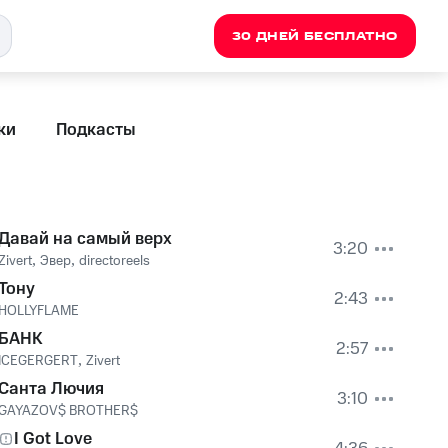
30 ДНЕЙ БЕСПЛАТНО
ки
Подкасты
Давай на самый верх
3:20
Zivert
,
Эвер
,
directoreels
Тону
2:43
HOLLYFLAME
БАНК
2:57
ICEGERGERT
,
Zivert
Санта Лючия
3:10
GAYAZOV$ BROTHER$
I Got Love