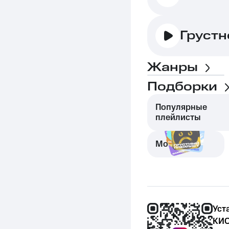
Грустн
Жанры
Подборки
Популярные
плейлисты
Моменты
Уст
КИО