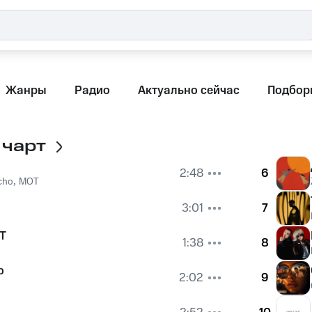
Жанры
Радио
Актуально сейчас
Подбор
 чарт
2:48
6
cho
,
MOT
3:01
7
Т
1:38
8
о
2:02
9