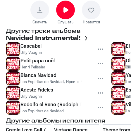
Скачать
Слушать
Нравится
Другие треки альбома
Navidad Instrumental!
Cascabel
El
Billy Vaughn
Hen
Petit papa noël
Oh
Henri Pelissier
Bi
Blanca Navidad
Ya
Los Espiritus de Navidad
,
Ирвинг Берлин
Lo
Adeste Fideles
Es
Billy Vaughn
Bi
Rodolfo el Reno (Rudolph The Red Nose Raindee
Vi
Los Espiritus de Navidad
La
Другие альбомы исполнителя
Creole Love Call /
Vintage Dance
Theme from