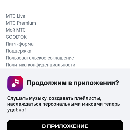
MTС Live
MTС Premium
Мой МТС
GOOD’OK
Питч-форма
Поддержка
Пользовательское соглашение
Политика конфиденциальности
Рекомендательные технологии
Продолжим в приложении? 
СКАЧАТЬ ПРИЛОЖЕНИЕ
Слушать музыку, создавать плейлисты, 
наслаждаться персональными миксами теперь 
удобно!
Незаконное потребление наркотических средств,
психотропных веществ, их аналогов причиняет вред здоровью,
Мы используем куки, чтобы на сайте все
В ПРИЛОЖЕНИЕ
их незаконный оборот запрещён и влечёт установленную