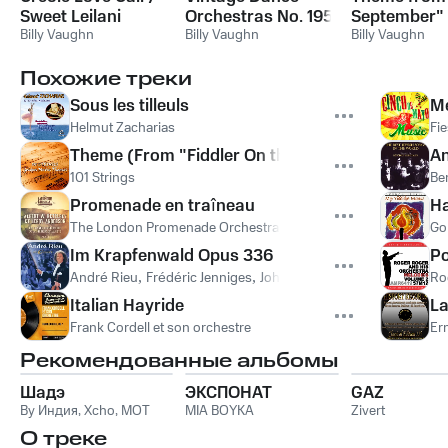
Sweet Leilani
Orchestras No. 195
September"
Billy Vaughn
- EP: La Paloma
Billy Vaughn
Billy Vaughn
Похожие треки
Sous les tilleuls
Me
Helmut Zacharias
Fi
Theme (From "Fiddler On the Roof")
An
101 Strings
Be
Promenade en traîneau
Ha
The London Promenade Orchestra
,
Stanley Myers
Go
Im Krapfenwald Opus 336
Po
André Rieu
,
Frédéric Jenniges
,
Johann Strauss Orchestra
,
Иог
Ro
Italian Hayride
La
Frank Cordell et son orchestre
Er
Рекомендованные альбомы
Шадэ
ЭКСПОНАТ
GAZ
By Индия
,
Xcho
,
MOT
MIA BOYKA
Zivert
О треке