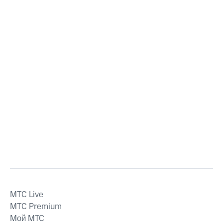
MTС Live
MTС Premium
Мой МТС