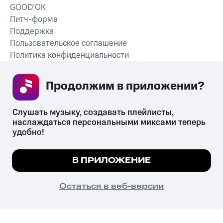
GOOD’OK
Питч-форма
Поддержка
Пользовательское соглашение
Политика конфиденциальности
Рекомендательные технологии
Продолжим в приложении? 
СКАЧАТЬ ПРИЛОЖЕНИЕ
Слушать музыку, создавать плейлисты, 
наслаждаться персональными миксами теперь 
удобно!
Незаконное потребление наркотических средств,
психотропных веществ, их аналогов причиняет вред здоровью,
Мы используем куки, чтобы на сайте все
В ПРИЛОЖЕНИЕ
их незаконный оборот запрещён и влечёт установленную
работало.
Подробнее
законодательством ответственность.
© 2026 ООО «КИОН».
ПОНЯТНО
Остаться в веб-версии
Все права защищены
18+
Главная
В приложение
Избранное