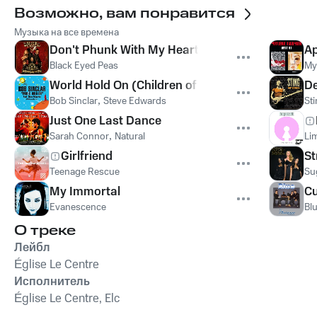
Возможно, вам понравится
Музыка на все времена
Don't Phunk With My Heart
Ap
Black Eyed Peas
My
World Hold On (Children of the Sky)
De
Bob Sinclar
,
Steve Edwards
St
Just One Last Dance
Sarah Connor
,
Natural
Lim
Girlfriend
St
Teenage Rescue
Su
My Immortal
Cu
Evanescence
Bl
О треке
Лейбл
Église Le Centre
Исполнитель
Église Le Centre, Elc