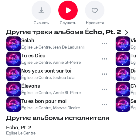
Скачать
Слушать
Нравится
Другие треки альбома
Écho, Pt. 2
Selah
Vi
Église Le Centre
,
Jean De Ladurantaye
Ég
Tu es Dieu
Tu
Église Le Centre
,
Annie St-Pierre
Ég
Nos yeux sont sur toi
Di
Église Le Centre
,
Joshua Lola
Ég
Élevons
C'
Église Le Centre
,
Annie St-Pierre
Ég
Tu es bon pour moi
Se
Église Le Centre
,
Maryse Dicaire
Ég
Другие альбомы исполнителя
Écho, Pt. 2
Église Le Centre