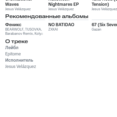
Waves
Nightmares EP
Tension)
Jesus Velázquez
Jesus Velázquez
Jesus Velázquez
Рекомендованные альбомы
Феникс
NO BATIDAO
67 (Six Seve
BEARWOLF
,
TUSOVKA
,
ZXKAI
Gazan
Barabanov Remix
,
Kolya
Funk
,
WXREAD
,
Emio
О треке
Лейбл
Epitome
Исполнитель
Jesus Velázquez