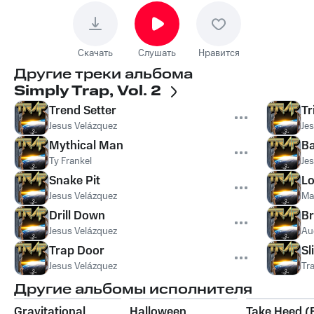
Скачать
Слушать
Нравится
Другие треки альбома
Simply Trap, Vol. 2
Trend Setter
Tr
Jesus Velázquez
Je
Mythical Man
Ba
Ty Frankel
Je
Snake Pit
L
Jesus Velázquez
Ma
Drill Down
Br
Jesus Velázquez
Au
Trap Door
Sl
Jesus Velázquez
Tr
Другие альбомы исполнителя
Gravitational
Halloween
Take Heed (