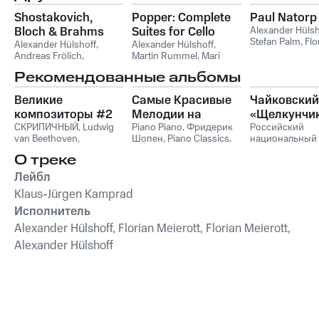
Shostakovich,
Popper: Complete
Paul Natorp
Bloch & Brahms
Suites for Cello
Alexander Hülsh
Stefan Palm
,
Flo
Alexander Hülshoff
,
Alexander Hülshoff
,
Meierott, Alexa
Andreas Frölich
,
Martin Rummel
,
Mari
Hülshoff, Stefan
Alexander Hülshoff,
Kato
Рекомендованные альбомы
Florian Meierott
Andreas Frölich
,
Иоганнес Брамс
,
Великие
Самые Красивые
Чайковский
Дмитрий Дмитриевич
Шостакович
композиторы #2
Мелодии на
«Щелкунчи
СКРИПИЧНЫЙ
,
Ludwig
Пианино
Piano Piano
,
Фридерик
Российский
van Beethoven
,
Шопен
,
Piano Classics
,
национальный
Фридерик Шопен
,
Пианино
молодежный
О треке
Франц Шуберт
,
Vivaldi
симфонически
String Orchestra
,
оркестр
Лейбл
Антонио Вивальди
Klaus-Jürgen Kamprad
Исполнитель
Alexander Hülshoff, Florian Meierott, Florian Meierott,
Alexander Hülshoff