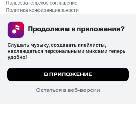
Пользовательское соглашение
Политика конфиденциальности
Рекомендательные технологии
Продолжим в приложении? 
СКАЧАТЬ ПРИЛОЖЕНИЕ
Слушать музыку, создавать плейлисты, 
наслаждаться персональными миксами теперь 
удобно!
Незаконное потребление наркотических средств,
психотропных веществ, их аналогов причиняет вред здоровью,
Мы используем куки, чтобы на сайте все
В ПРИЛОЖЕНИЕ
их незаконный оборот запрещён и влечёт установленную
работало.
Подробнее
законодательством ответственность.
© 2026 ООО «КИОН».
ПОНЯТНО
Остаться в веб-версии
Все права защищены
18+
Главная
В приложение
Избранное