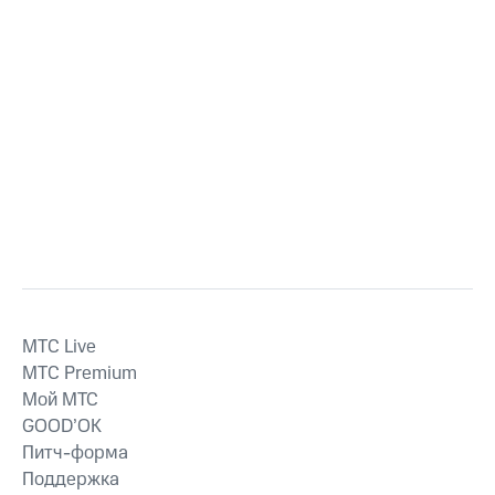
MTС Live
MTС Premium
Мой МТС
GOOD’OK
Питч-форма
Поддержка