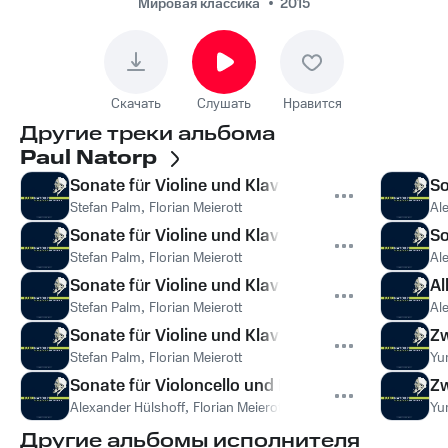
Hülshoff - Sonate für
Мировая классика
2015
Violoncello und
Klavier in D Major: IV.
Presto
Скачать
Слушать
Нравится
Другие треки альбома
Paul Natorp
Sonate für Violine und Klavier in G-Sharp Minor:
So
Stefan Palm
,
Florian Meierott
Al
Sonate für Violine und Klavier in G-Sharp Minor: 
So
Stefan Palm
,
Florian Meierott
Al
Sonate für Violine und Klavier in G-Sharp Minor: II
Al
Stefan Palm
,
Florian Meierott
Al
Sonate für Violine und Klavier in G-Sharp Minor:
Zw
Stefan Palm
,
Florian Meierott
Yur
Sonate für Violoncello und Klavier in D Major: I. A
Zw
Alexander Hülshoff
,
Florian Meierott
,
Florian Meierott, Alexand
Yur
Другие альбомы исполнителя