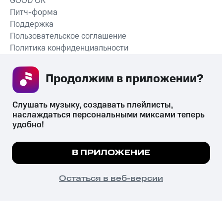
GOOD’OK
Питч-форма
Поддержка
Пользовательское соглашение
Политика конфиденциальности
Рекомендательные технологии
Продолжим в приложении? 
СКАЧАТЬ ПРИЛОЖЕНИЕ
Слушать музыку, создавать плейлисты, 
наслаждаться персональными миксами теперь 
удобно!
Незаконное потребление наркотических средств,
психотропных веществ, их аналогов причиняет вред здоровью,
Мы используем куки, чтобы на сайте все
В ПРИЛОЖЕНИЕ
их незаконный оборот запрещён и влечёт установленную
работало.
Подробнее
законодательством ответственность.
© 2026 ООО «КИОН».
ПОНЯТНО
Остаться в веб-версии
Все права защищены
18+
Главная
В приложение
Избранное