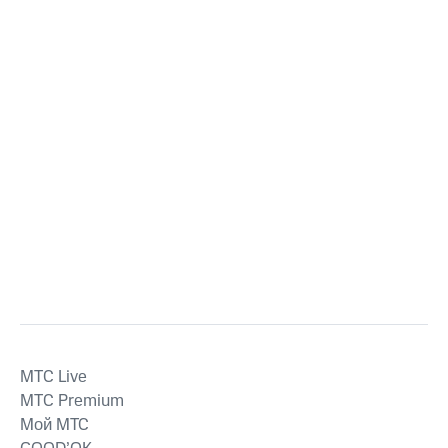
MTС Live
MTС Premium
Мой МТС