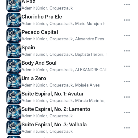
A Paz
Ademir Júnior
,
Orquestra Jk
Chorinho Pra Ele
Ademir Júnior
,
Orquestra Jk
,
Mario Morejon El Indio
Pecado Capital
Ademir Júnior
,
Orquestra Jk
,
Alexandre Pires
Spain
Ademir Júnior
,
Orquestra Jk
,
Baptiste Herbin
,
Mario Morejon El 
Body And Soul
Ademir Júnior
,
Orquestra Jk
,
ALEXANDRE CARVALHO
,
Ed Mott
Um a Zero
Ademir Júnior
,
Orquestra Jk
,
Moisés Alves
Suíte Espiral, No. 1: Avatar
Ademir Júnior
,
Orquestra Jk
,
Márcio Marinho
,
Júnior Ferreira
,
V
Suíte Espiral, No. 2: Lamento
Ademir Júnior
,
Orquestra Jk
Suíte Espiral, No. 3: Valhala
Ademir Júnior
,
Orquestra Jk