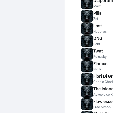
Diapora
Marz
Pills
Zef
Last
Notforus
DNG
Banf
Twat
Polezsky
Flames
Niq Jr
Fiori Di Gr
Charlie Char
The Islan
Ackeejuice 
Flawlesse
Fred Simon