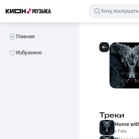
Главная
Избранное
Треки
Home wit
J-Falla