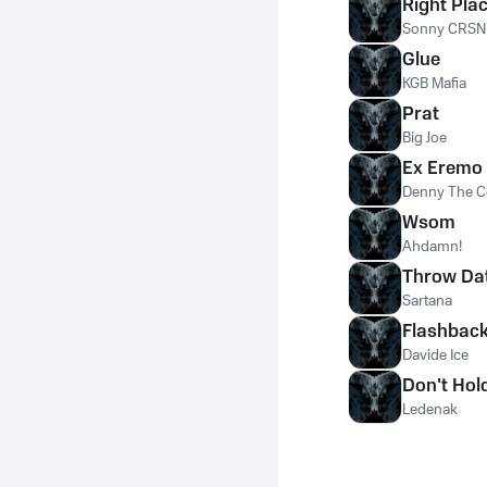
Right Pla
Sonny CRSN
Glue
KGB Mafia
Prat
Big Joe
Ex Eremo 
Denny The C
Wsom
Ahdamn!
Throw Da
Sartana
Flashbac
Davide Ice
Don't Hol
Ledenak