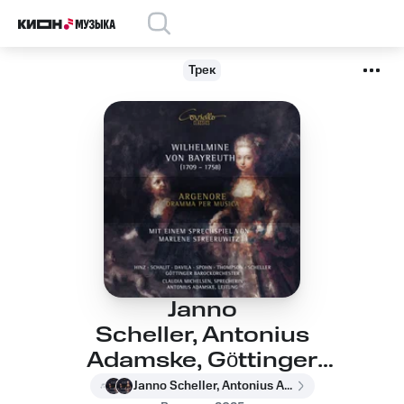
Трек
Janno
Scheller, Antonius
Adamske, Göttinger
Barockorchester -
Janno Scheller, Antonius Adamske, Göttinger Barockorchester