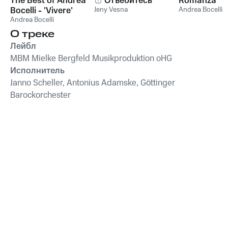
The Best of Andrea
Отъебитесь
Romanza
Bocelli - 'Vivere'
Jeny Vesna
Andrea Bocelli
Andrea Bocelli
О треке
Лейбл
MBM Mielke Bergfeld Musikproduktion oHG
Исполнитель
Janno Scheller, Antonius Adamske, Göttinger
Barockorchester