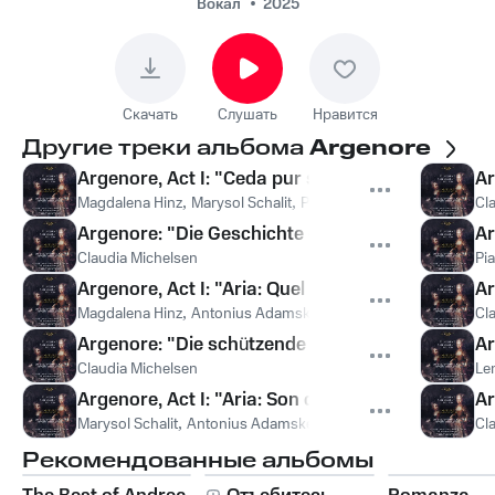
Argenore, Act II: "Aria:
Вокал
2025
Offeso il Regnante"
(Alcasto)
Скачать
Слушать
Нравится
Другие треки альбома
Argenore
Argenore, Act I: "Ceda pur superba Roma" (Coro
Ar
Magdalena Hinz
,
Marysol Schalit
,
Pia Davila
,
Gerald Thompson
Cl
Argenore: "Die Geschichte erzählen?" (Wilhelmin
Ar
Claudia Michelsen
Pia
Argenore, Act I: "Aria: Quel tuo valor primiero" 
Ar
Magdalena Hinz
,
Antonius Adamske
,
Göttinger Barockorchest
Cl
Argenore: "Die schützende Gottheit dieses Reich
Ar
Claudia Michelsen
Le
Argenore, Act I: "Aria: Son qual per erma arena
Ar
Marysol Schalit
,
Antonius Adamske
,
Göttinger Barockorcheste
Cl
Рекомендованные альбомы