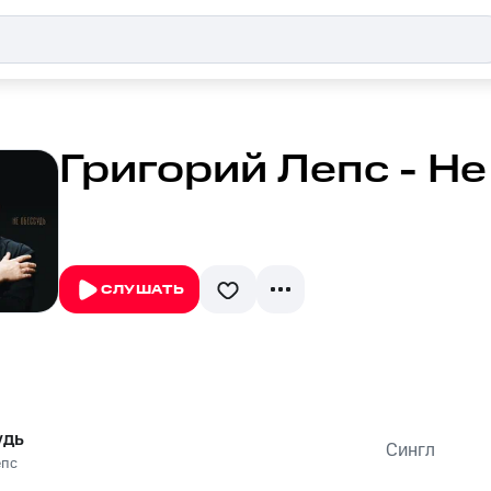
Григорий Лепс - Не
СЛУШАТЬ
удь
Сингл
епс