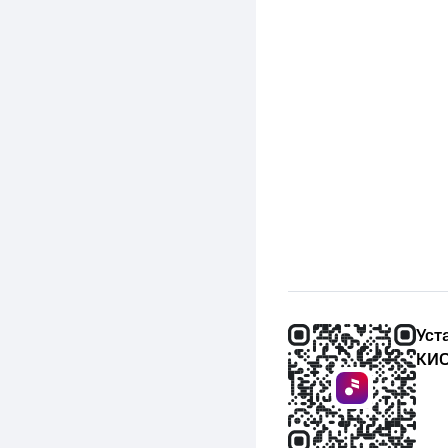
Уст
КИО