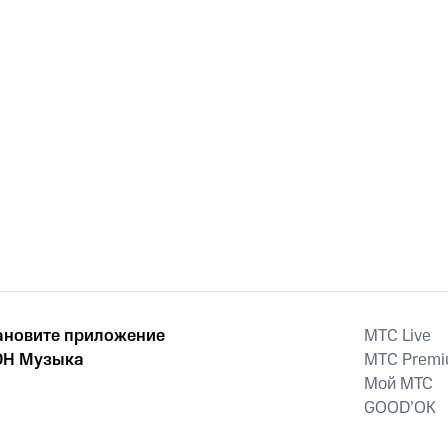
ановите приложение
MTС Live
Н Музыка
MTС Prem
Мой МТС
GOOD’OK