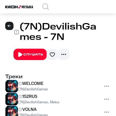
(7N)DevilishGa
mes - 7N
СЛУШАТЬ
Треки
WELCOME
(7N)DevilishGames
152RUS
(7N)DevilishGames
,
Metox
VOLNA
(7N)DevilishGames