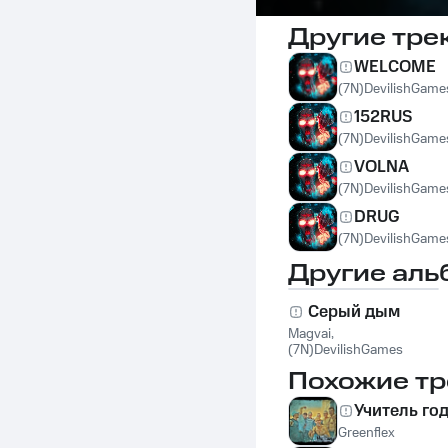
Другие тре
WELCOME
(7N)DevilishGame
152RUS
(7N)DevilishGame
VOLNA
(7N)DevilishGame
DRUG
(7N)DevilishGame
Другие аль
Серый дым
Magvai
,
(7N)DevilishGames
Похожие тр
Учитель го
Greenflex