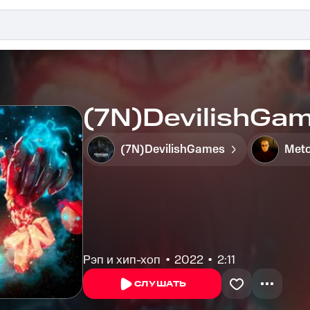
(7N)DevilishGam
(7N)DevilishGames
Met
Рэп и хип-хоп
2022
2:11
СЛУШАТЬ