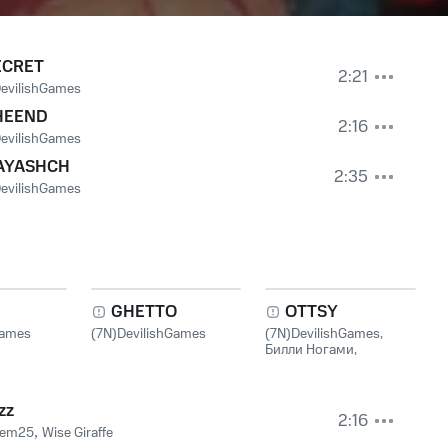
ECRET
2:21
evilishGames
HEEND
2:16
evilishGames
AYASHCH
2:35
evilishGames
GHETTO
OTTSY
Games
(7N)DevilishGames
(7N)DevilishGames
,
Билли Ногами
,
Мурмура
zz
2:16
em25
,
Wise Giraffe