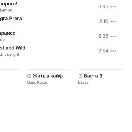
порога!
3:45
r Lemon
gra Prera
2:10
арцисс
2:36
op
st and Wild
2:54
IQ
,
truelight
Жить в кайф
Баста 3
Макс Корж
Баста