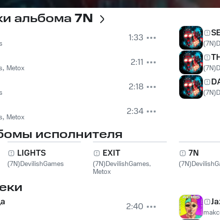
ки альбома
7N
S
1:33
s
(7N)D
T
2:11
s
,
Metox
(7N)D
D
2:18
s
(7N)D
2:34
s
,
Metox
бомы исполнителя
LIGHTS
EXIT
7N
(7N)DevilishGames
(7N)DevilishGames
,
(7N)Devilish
Metox
еки
да
Ja
2:40
makc