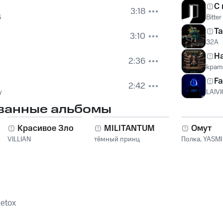
С 
3:18
6
Bitte
Ta
3:10
32A
Н
2:36
kpam
Fa
2:42
y
LAIV
ванные альбомы
Красивое Зло
MILITANTUM
Омут
VILLIAN
тёмный принц
Полка
,
YASMI
etox