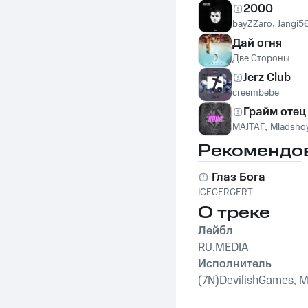
2000
bayZZaro
,
Jangi5
Дай огня
Две Стороны
Jerz Club
creembebe
Грайм oтец
MAJTAF
,
Mladsho
Рекомендо
Глаз Бога
ICEGERGERT
О треке
Лейбл
RU.MEDIA
Исполнитель
(7N)DevilishGames, M