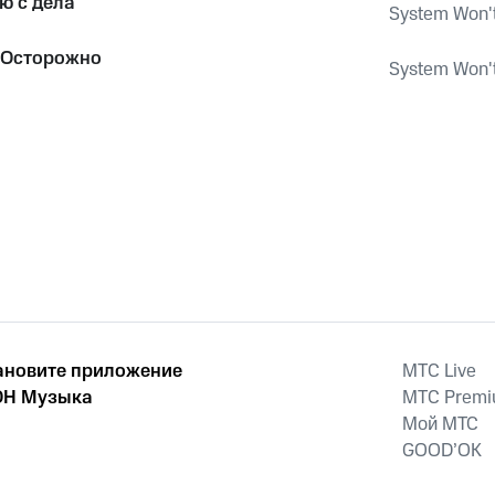
ю с дела
System Won't
 Осторожно
System Won't
ановите приложение
MTС Live
Н Музыка
MTС Prem
Мой МТС
GOOD’OK