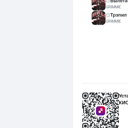
Вылета
GRIMMIE
Трэпил
GRIMMIE
Уст
КИО