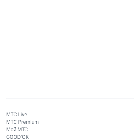
MTС Live
MTС Premium
Мой МТС
GOOD’OK