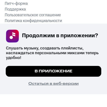
Питч-форма
Поддержка
Пользовательское соглашение
Политика конфиденциальности
Рекомендательные технологии
Продолжим в приложении? 
СКАЧАТЬ ПРИЛОЖЕНИЕ
Слушать музыку, создавать плейлисты, 
наслаждаться персональными миксами теперь 
удобно!
Незаконное потребление наркотических средств,
психотропных веществ, их аналогов причиняет вред здоровью,
Мы используем куки, чтобы на сайте все
В ПРИЛОЖЕНИЕ
их незаконный оборот запрещён и влечёт установленную
работало.
Подробнее
законодательством ответственность.
© 2026 ООО «КИОН».
ПОНЯТНО
Остаться в веб-версии
Все права защищены
18+
Главная
В приложение
Избранное