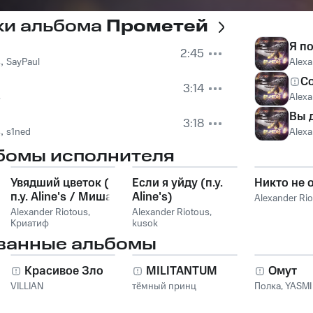
ки альбома
Прометей
Я п
2:45
s
,
SayPaul
Alexa
С
3:14
s
Alexa
Вы 
3:18
s
,
s1ned
Alexa
бомы исполнителя
Увядший цветок (
Если я уйду (п.у.
Никто не 
п.у. Aline's / Миша
Aline's)
Alexander Ri
М )
Alexander Riotous
,
Alexander Riotous
,
Криатиф
kusok
ванные альбомы
Красивое Зло
MILITANTUM
Омут
VILLIAN
тёмный принц
Полка
,
YASMI