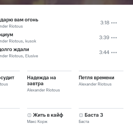
одарю вам огонь
3:18
nder Riotous
оциум
3:39
nder Riotous
,
kusok
долго ждали
3:44
nder Riotous
,
Elusive
осудит
Надежда на
Петля времени
завтра
otous
Alexander Riotous
Alexander Riotous
Жить в кайф
Баста 3
Макс Корж
Баста