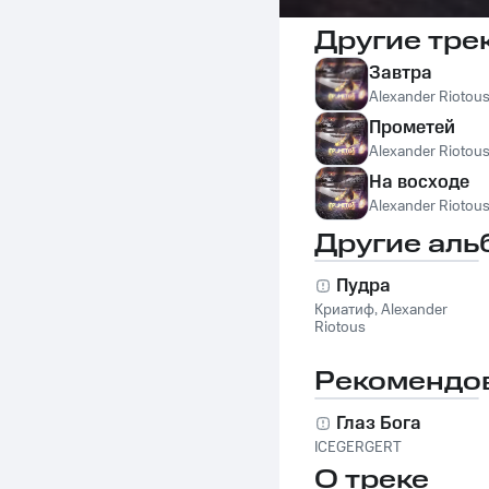
Другие тре
Завтра
Alexander Riotou
Прометей
Alexander Riotou
На восходе
Alexander Riotou
Другие аль
Пудра
Криатиф
,
Alexander
Riotous
Рекомендо
Глаз Бога
ICEGERGERT
О треке