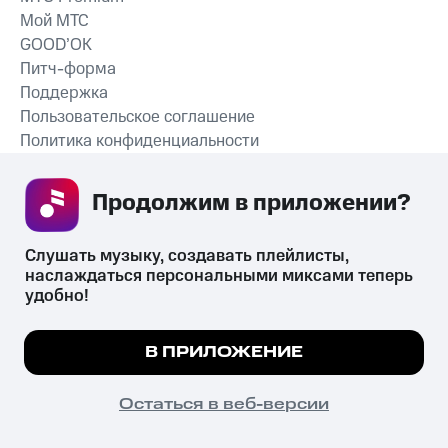
Мой МТС
GOOD’OK
Питч-форма
Поддержка
Пользовательское соглашение
Политика конфиденциальности
Рекомендательные технологии
Продолжим в приложении? 
СКАЧАТЬ ПРИЛОЖЕНИЕ
Слушать музыку, создавать плейлисты, 
наслаждаться персональными миксами теперь 
удобно!
Незаконное потребление наркотических средств,
психотропных веществ, их аналогов причиняет вред здоровью,
Мы используем куки, чтобы на сайте все
В ПРИЛОЖЕНИЕ
их незаконный оборот запрещён и влечёт установленную
работало.
Подробнее
законодательством ответственность.
© 2026 ООО «КИОН».
ПОНЯТНО
Остаться в веб-версии
Все права защищены
18+
Главная
В приложение
Избранное