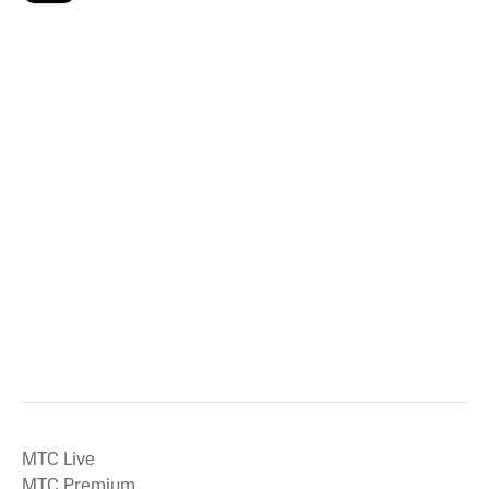
MTС Live
MTС Premium