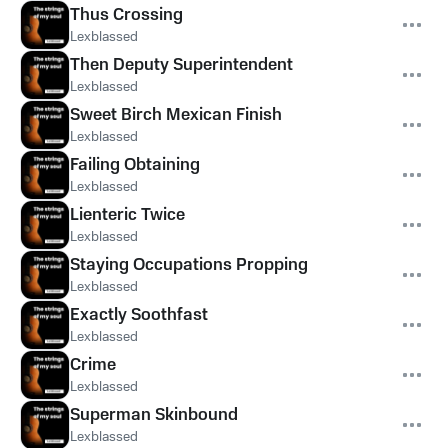
Thus Crossing
Lexblassed
Then Deputy Superintendent
Lexblassed
Sweet Birch Mexican Finish
Lexblassed
Failing Obtaining
Lexblassed
Lienteric Twice
Lexblassed
Staying Occupations Propping
Lexblassed
Exactly Soothfast
Lexblassed
Crime
Lexblassed
Superman Skinbound
Lexblassed