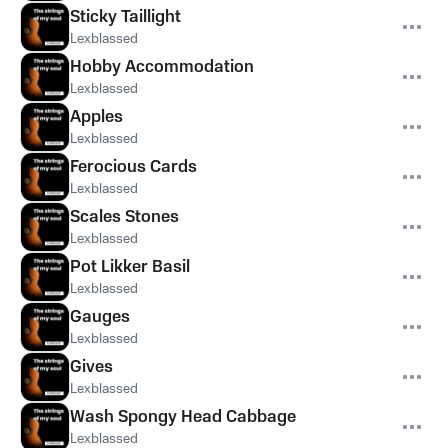
Sticky Taillight
Lexblassed
Hobby Accommodation
Lexblassed
Apples
Lexblassed
Ferocious Cards
Lexblassed
Scales Stones
Lexblassed
Pot Likker Basil
Lexblassed
Gauges
Lexblassed
Gives
Lexblassed
Wash Spongy Head Cabbage
Lexblassed