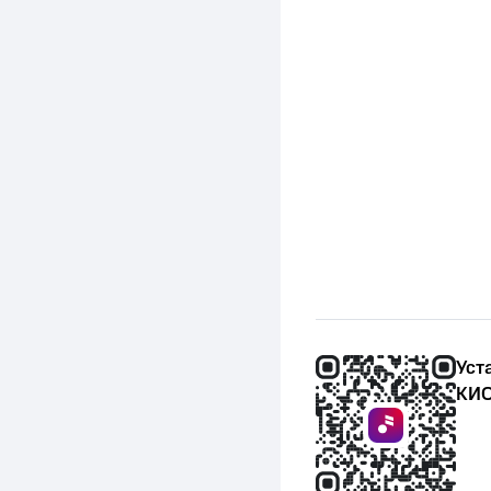
Уст
КИО