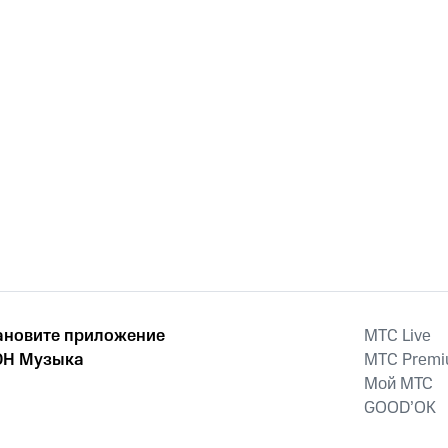
ановите приложение
MTС Live
Н Музыка
MTС Prem
Мой МТС
GOOD’OK