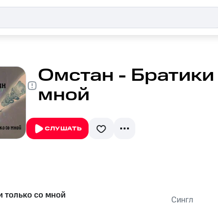
Омстан - Братики
мной
СЛУШАТЬ
и только со мной
Сингл