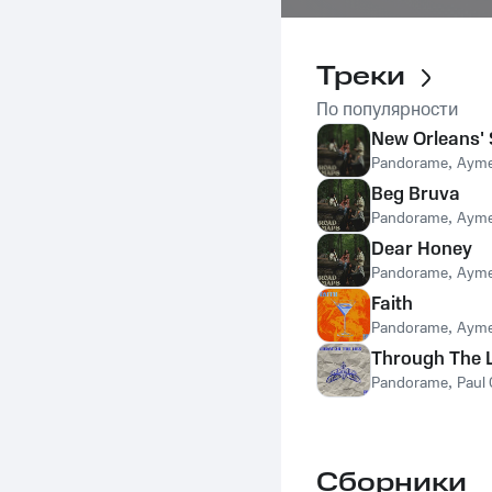
Треки
По популярности
New Orleans' 
Pandorame
,
Ayme
Beg Bruva
Pandorame
,
Ayme
Dear Honey
Pandorame
,
Ayme
Faith
Pandorame
,
Ayme
Through The L
Pandorame
,
Paul
Сборники