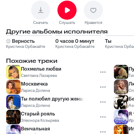
Скачать
Слушать
Нравится
Другие альбомы исполнителя
Верность
0 часов 0 минут
Ты
Кристина Орбакайте
Кристина Орбакайте
Кристина Орба
Похожие треки
Похмелье любви
Пу
Светлана Лазарева
Та
Москвичка
Л
Лариса Долина
Ол
Ты полюбил другую женщину
Б
Лариса Долина
Аз
Старый рояль
Я
Элеонора Козырева
Ир
Венчальная
И