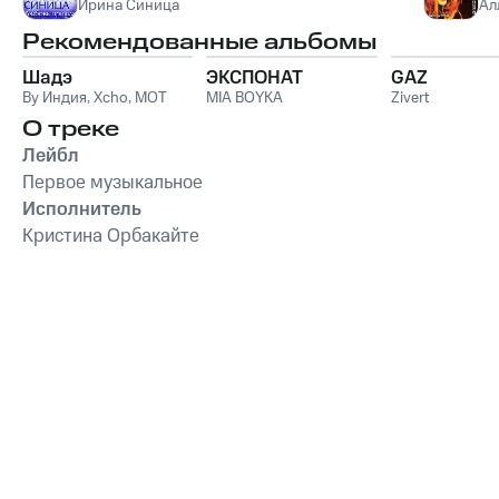
Ирина Синица
Ал
Рекомендованные альбомы
Шадэ
ЭКСПОНАТ
GAZ
By Индия
,
Xcho
,
MOT
MIA BOYKA
Zivert
О треке
Лейбл
Первое музыкальное
Исполнитель
Кристина Орбакайте