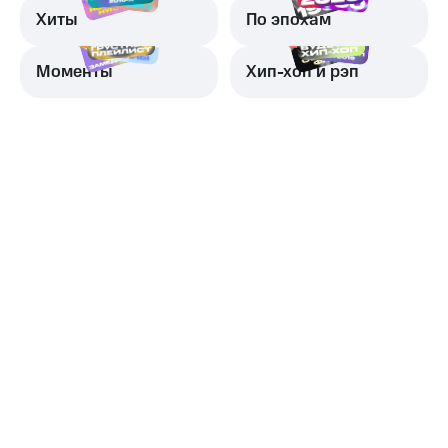
Хиты
По эпохам
Моменты
Хип-хоп и рэп