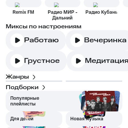
Remix FM
Радио МИР -
Радио Кубань
Дальний
Восток
Миксы по настроениям
Работаю
Вечеринка
Грустное
Медитаци
Жанры
Подборки
Популярные
плейлисты
Для детей
Новая музыка