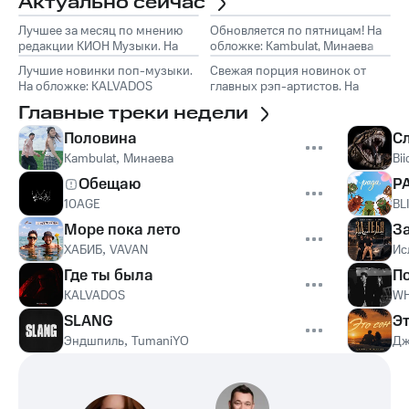
Актуально сейчас
Лучшее за месяц по мнению
Обновляется по пятницам! На
редакции КИОН Музыки. На
обложке: Kambulat, Минаева
обложке: Marselle
Лучшие новинки поп-музыки.
Свежая порция новинок от
На обложке: KALVADOS
главных рэп-артистов. На
обложке: Эндшпиль, TumaniYO
Главные треки недели
Половина
С
Kambulat
,
Минаева
Bii
Обещаю
Р
10AGE
BL
Море пока лето
З
ХАБИБ
,
VAVAN
Ис
Где ты была
П
KALVADOS
WH
SLANG
Эт
Эндшпиль
,
TumaniYO
Дж