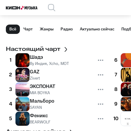
Всё
Чарт
Жанры
Радио
Актуально сейчас
Подб
Настоящий чарт
Шадэ
1
6
By Индия
,
Xcho
,
MOT
GAZ
2
7
Zivert
ЭКСПОНАТ
3
8
MIA BOYKA
Мальборо
4
9
SAYAN
Феникс
5
10
BEARWOLF