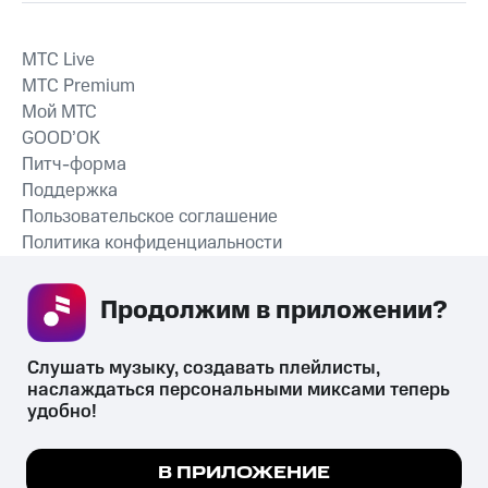
MTС Live
MTС Premium
Мой МТС
GOOD’OK
Питч-форма
Поддержка
Пользовательское соглашение
Политика конфиденциальности
Рекомендательные технологии
Продолжим в приложении? 
СКАЧАТЬ ПРИЛОЖЕНИЕ
Слушать музыку, создавать плейлисты, 
наслаждаться персональными миксами теперь 
удобно!
Незаконное потребление наркотических средств,
психотропных веществ, их аналогов причиняет вред здоровью,
Мы используем куки, чтобы на сайте все
В ПРИЛОЖЕНИЕ
их незаконный оборот запрещён и влечёт установленную
работало.
Подробнее