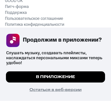
GOOD’OK
Питч-форма
Поддержка
Пользовательское соглашение
Политика конфиденциальности
Рекомендательные технологии
Продолжим в приложении? 
СКАЧАТЬ ПРИЛОЖЕНИЕ
Слушать музыку, создавать плейлисты, 
наслаждаться персональными миксами теперь 
удобно!
Незаконное потребление наркотических средств,
психотропных веществ, их аналогов причиняет вред здоровью,
Мы используем куки, чтобы на сайте все
В ПРИЛОЖЕНИЕ
их незаконный оборот запрещён и влечёт установленную
работало.
Подробнее
законодательством ответственность.
© 2026 ООО «КИОН».
ПОНЯТНО
Остаться в веб-версии
Все права защищены
18+
Главная
В приложение
Избранное