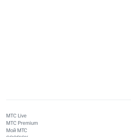
MTС Live
MTС Premium
Мой МТС