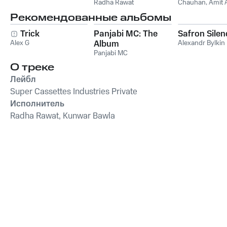
Radha Rawat
Chauhan
,
Amit 
Anjali Bharti
,
Ra
Рекомендованные альбомы
Rawat
,
Chanda
Yaduvanshi
,
Rah
Trick
Panjabi MC: The
Safron Silen
Alex G
Album
Alexandr Bylkin
Panjabi MC
О треке
Лейбл
Super Cassettes Industries Private
Исполнитель
Radha Rawat, Kunwar Bawla