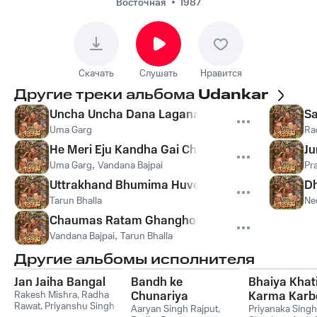
Восточная
1987
Скачать
Слушать
Нравится
Другие треки альбома
Udankar
Uncha Uncha Dana Laganachhi Dhaj
Sa
Uma Garg
Ra
He Meri Eju Kandha Gai Chhai Chali
Ju
Uma Garg
,
Vandana Bajpai
Pr
Uttrakhand Bhumima Huvege Udankaar
Dh
Tarun Bhalla
Ne
Chaumas Ratam Ghanghor Barkha
Vandana Bajpai
,
Tarun Bhalla
Другие альбомы исполнителя
Jan Jaiha Bangal
Bandh ke
Bhaiya Khat
Rakesh Mishra
,
Radha
Chunariya
Karma Karb
Rawat
,
Priyanshu Singh
kamariya me
Aaryan Singh Rajput
,
Priyanaka Singh