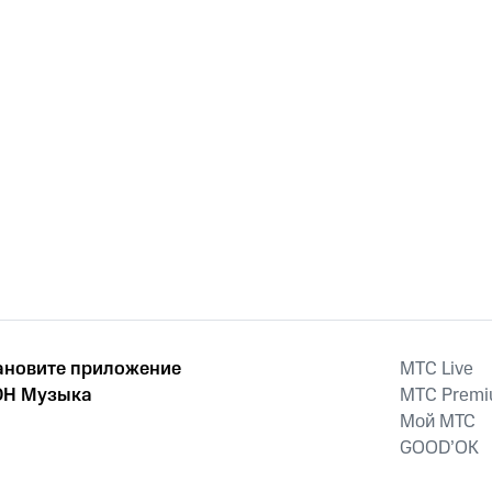
ановите приложение
MTС Live
Н Музыка
MTС Prem
Мой МТС
GOOD’OK