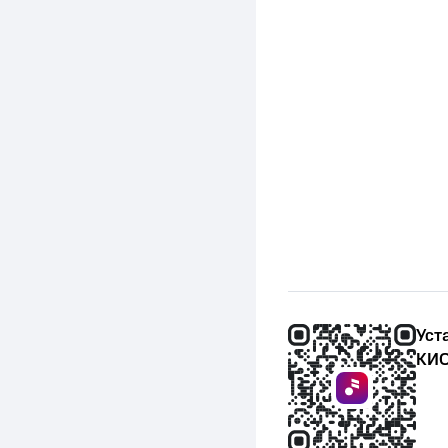
Уст
КИО