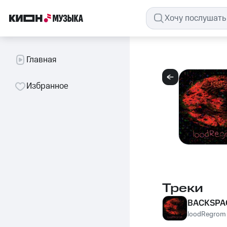
Главная
Избранное
Треки
BACKSPA
loodRegrom