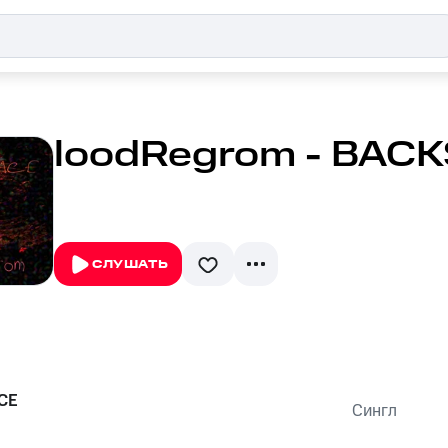
loodRegrom - BAC
СЛУШАТЬ
CE
Сингл