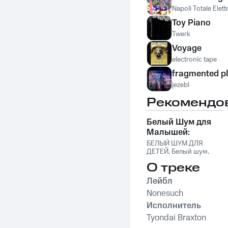
Napoli Totale Elett
Toy Piano
Twerk
Voyage
electronic tape
fragmented p
jezebl
Рекомендо
Белый Шум для
Малышей:
Крепкий Сон и
БЕЛЫЙ ШУМ ДЛЯ
Успокоение Плача
ДЕТЕЙ
,
Белый шум
,
Soothing Music for
О треке
Sleep
,
Sleep Music
Лейбл
Nonesuch
Исполнитель
Tyondai Braxton