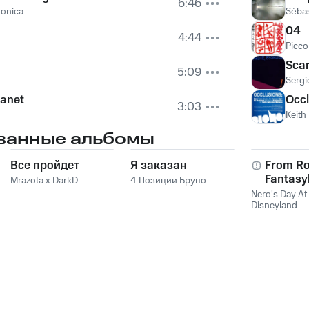
6:46
ronica
Sébas
04
4:44
Picco
Scar
5:09
Sergi
lanet
Occl
3:03
Keith
ванные альбомы
Все пройдет
Я заказан
From Ro
Fantasy
Mrazota x DarkD
4 Позиции Бруно
Nero's Day At
Disneyland