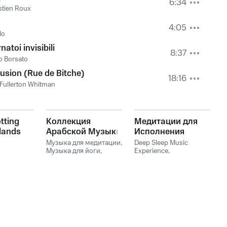
6:34
tien Roux
4:05
lo
natoi invisibili
8:37
o Borsato
usion (Rue de Bitche)
18:16
 Fullerton Whitman
tting
Коллекция
Медитации для
lands
Арабской Музыки
Исполнения
для Медитации и
Желаний: Энергия
Музыка для медитации
,
Deep Sleep Music
Релакса
Музыка для йоги
,
Вселенной
Experience
,
Meditation Music
,
МЕДИТАЦИИ
,
Мантра
,
Meditation
Лечебная музыка