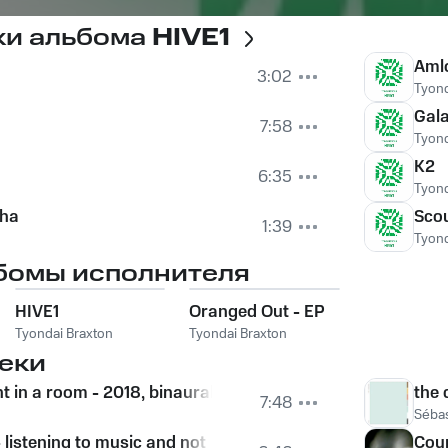
ки альбома
HIVE1
Aml
3:02
Tyond
Gal
7:58
Tyond
K2
6:35
Tyond
cha
Scou
1:39
Tyond
бомы исполнителя
HIVE1
Oranged Out - EP
Tyondai Braxton
Tyondai Braxton
еки
t in a room - 2018, binaural
the 
7:48
Sébas
listening to music and not talking is the best, I think
Coup