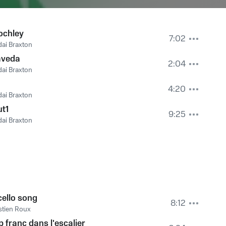
ochley
7:02
ai Braxton
aveda
2:04
ai Braxton
4:20
ai Braxton
t1
9:25
ai Braxton
cello song
8:12
tien Roux
 franc dans l'escalier