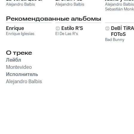
Alejandro Balbis
Alejandro Balbis
Alejandro Balbis
Sebastián Monk
Рекомендованные альбомы
Enrique
Estilo R'S
DeBÍ TiR
Enrique Iglesias
El De Las R's
FOToS
Bad Bunny
О треке
Лейбл
Montevideo
Исполнитель
Alejandro Balbis