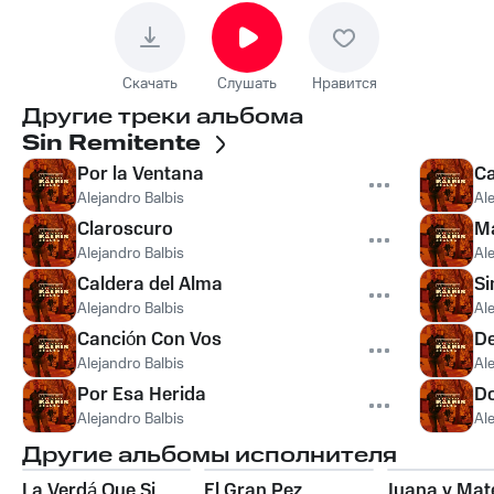
Скачать
Слушать
Нравится
Другие треки альбома
Sin Remitente
Por la Ventana
Ca
Alejandro Balbis
Al
Claroscuro
M
Alejandro Balbis
Al
Caldera del Alma
Si
Alejandro Balbis
Al
Canción Con Vos
De
Alejandro Balbis
Al
Por Esa Herida
D
Alejandro Balbis
Al
Другие альбомы исполнителя
La Verdá Que Si
El Gran Pez
Juana y Mat