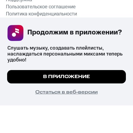
Пользовательское соглашение
Политика конфиденциальности
Рекомендательные технологии
Продолжим в приложении? 
СКАЧАТЬ ПРИЛОЖЕНИЕ
Слушать музыку, создавать плейлисты, 
наслаждаться персональными миксами теперь 
удобно!
Незаконное потребление наркотических средств,
психотропных веществ, их аналогов причиняет вред здоровью,
Мы используем куки, чтобы на сайте все
В ПРИЛОЖЕНИЕ
их незаконный оборот запрещён и влечёт установленную
работало.
Подробнее
законодательством ответственность.
© 2026 ООО «КИОН».
ПОНЯТНО
Остаться в веб-версии
Все права защищены
18+
Главная
В приложение
Избранное