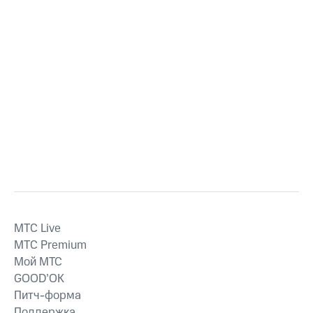
MTС Live
MTС Premium
Мой МТС
GOOD’OK
Питч-форма
Поддержка