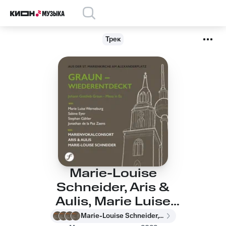
Трек
Marie-Louise
Schneider, Aris &
Aulis, Marie Luise
Werneburg, Sabine
Marie-Louise Schneider, Aris & Aulis, Marie Luise Werneburg, Sabine Eyer, Stephan Gähler, Jonathan de la Paz Zaens