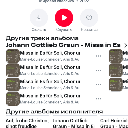
Eyer, Stephan
Мировая классика
2022
Gähler, Jonathan de la
Paz Zaens - Missa in
Es für Soli, Chor und
Скачать
Слушать
Нравится
Orchester, Graun-WV
Другие треки альбома
A VI: I. Domine Deus
Johann Gottlieb Graun - Missa in Es
(Quartetto)
Missa in Es für Soli, Chor und Orchester, Graun-W
Mi
Marie-Louise Schneider
,
Aris & Aulis
,
MarienVokalconsort
Ma
Missa in Es für Soli, Chor und Orchester, Graun-
Mi
Marie-Louise Schneider
,
Aris & Aulis
,
MarienVokalconsort
,
Mar
Ma
Missa in Es für Soli, Chor und Orchester, Graun-W
Mi
Marie-Louise Schneider
,
Aris & Aulis
,
MarienVokalconsort
,
Mar
Ma
Missa in Es für Soli, Chor und Orchester, Graun-
Marie-Louise Schneider
,
Aris & Aulis
,
Marie Luise Werneburg
,
Другие альбомы исполнителя
Auf, frohe Christen,
Johann Gottlieb
Carl Heinric
singt freudige
Graun - Missa in Es
Graun - Mag