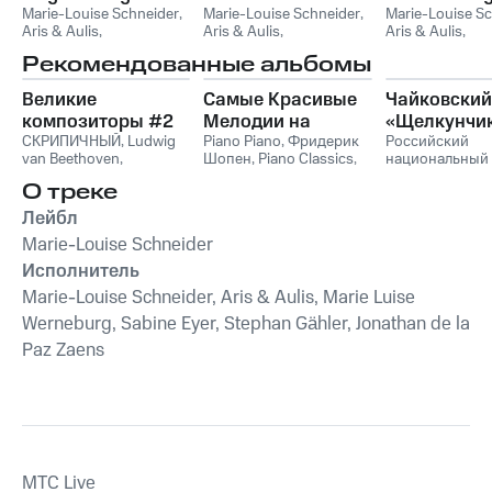
Lieder
Marie-Louise Schneider
,
Marie-Louise Schneider
,
in F
Marie-Louise S
Aris & Aulis
,
Aris & Aulis
,
Aris & Aulis
,
MarienVokalconsort
,
MarienVokalconsort
,
MarienVokalcon
Рекомендованные альбомы
Marie Luise Werneburg
,
Marie Luise Werneburg
,
Marie Luise We
Jonathan de la Paz Zaens
Sabine Eyer
,
Stephan
Sabine Eyer
,
St
Великие
Самые Красивые
Чайковский
Gähler
Gähler
композиторы #2
Мелодии на
«Щелкунчи
СКРИПИЧНЫЙ
,
Ludwig
Пианино
Piano Piano
,
Фридерик
Российский
van Beethoven
,
Шопен
,
Piano Classics
,
национальный
Фридерик Шопен
,
Пианино
молодежный
О треке
Франц Шуберт
,
Vivaldi
симфонически
String Orchestra
,
оркестр
Лейбл
Антонио Вивальди
Marie-Louise Schneider
Исполнитель
Marie-Louise Schneider, Aris & Aulis, Marie Luise
Werneburg, Sabine Eyer, Stephan Gähler, Jonathan de la
Paz Zaens
MTС Live