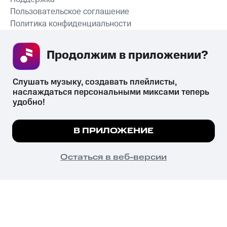
Пользовательское соглашение
Политика конфиденциальности
Рекомендательные технологии
Продолжим в приложении? 
СКАЧАТЬ ПРИЛОЖЕНИЕ
Слушать музыку, создавать плейлисты, 
наслаждаться персональными миксами теперь 
удобно!
Незаконное потребление наркотических средств,
психотропных веществ, их аналогов причиняет вред здоровью,
Мы используем куки, чтобы на сайте все
В ПРИЛОЖЕНИЕ
их незаконный оборот запрещён и влечёт установленную
работало.
Подробнее
законодательством ответственность.
© 2026 ООО «КИОН».
ПОНЯТНО
Остаться в веб-версии
Все права защищены
18+
Главная
В приложение
Избранное