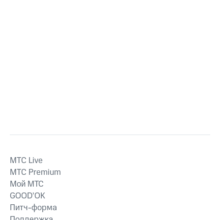
MTС Live
MTС Premium
Мой МТС
GOOD’OK
Питч-форма
Поддержка