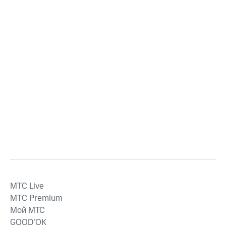
MTС Live
MTС Premium
Мой МТС
GOOD’OK