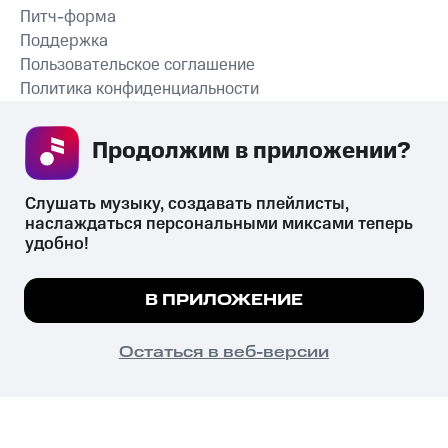
Питч-форма
Поддержка
Пользовательское соглашение
Политика конфиденциальности
Рекомендательные технологии
Продолжим в приложении? 
СКАЧАТЬ ПРИЛОЖЕНИЕ
Слушать музыку, создавать плейлисты, 
наслаждаться персональными миксами теперь 
удобно!
Незаконное потребление наркотических средств,
психотропных веществ, их аналогов причиняет вред здоровью,
Мы используем куки, чтобы на сайте все
В ПРИЛОЖЕНИЕ
их незаконный оборот запрещён и влечёт установленную
работало.
Подробнее
законодательством ответственность.
© 2026 ООО «КИОН».
ПОНЯТНО
Остаться в веб-версии
Все права защищены
18+
Главная
В приложение
Избранное