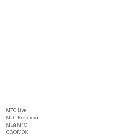
MTС Live
MTС Premium
Мой МТС
GOOD’OK