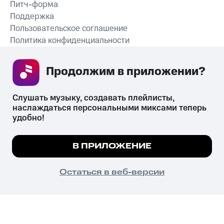
Питч-форма
Поддержка
Пользовательское соглашение
Политика конфиденциальности
Рекомендательные технологии
Продолжим в приложении? 
СКАЧАТЬ ПРИЛОЖЕНИЕ
Слушать музыку, создавать плейлисты, 
наслаждаться персональными миксами теперь 
удобно!
Незаконное потребление наркотических средств,
психотропных веществ, их аналогов причиняет вред здоровью,
Мы используем куки, чтобы на сайте все
В ПРИЛОЖЕНИЕ
их незаконный оборот запрещён и влечёт установленную
работало.
Подробнее
законодательством ответственность.
© 2026 ООО «КИОН».
ПОНЯТНО
Остаться в веб-версии
Все права защищены
18+
Главная
В приложение
Избранное