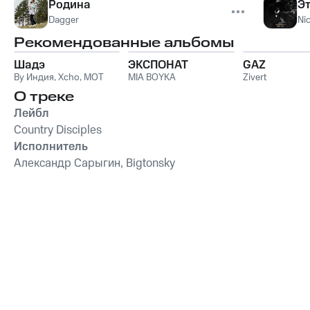
Родина
Э
Dagger
Nic
Рекомендованные альбомы
Шадэ
ЭКСПОНАТ
GAZ
By Индия
,
Xcho
,
MOT
MIA BOYKA
Zivert
О треке
Лейбл
Country Disciples
Исполнитель
Александр Сарыгин, Bigtonsky