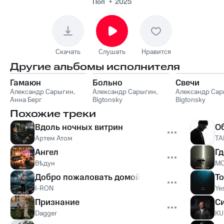
Поп
2025
Скачать
Слушать
Нравится
Другие альбомы исполнителя
Гамаюн
Больно
Свечи
Александр Сарыгин
,
Александр Сарыгин
,
Александр Сар
Анна Берг
Bigtonsky
Bigtonsky
Похожие треки
Вдоль ночных витрин
О
Артем Атом
ТА
Ангел
Гд
Вѣдун
MO
Добро пожаловать домой
Т
I-RON
Ye
Признание
С
Dagger
KU