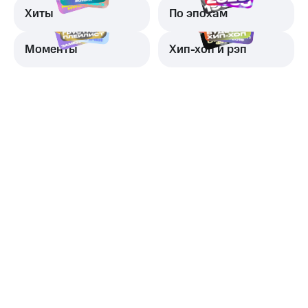
Хиты
По эпохам
Моменты
Хип-хоп и рэп