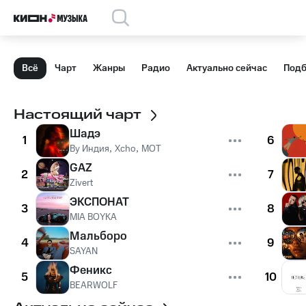
Всё
Чарт
Жанры
Радио
Актуально сейчас
Подб
Настоящий чарт
Шадэ
1
6
By Индия
,
Xcho
,
MOT
GAZ
2
7
Zivert
ЭКСПОНАТ
3
8
MIA BOYKA
Мальборо
4
9
SAYAN
Феникс
5
10
BEARWOLF