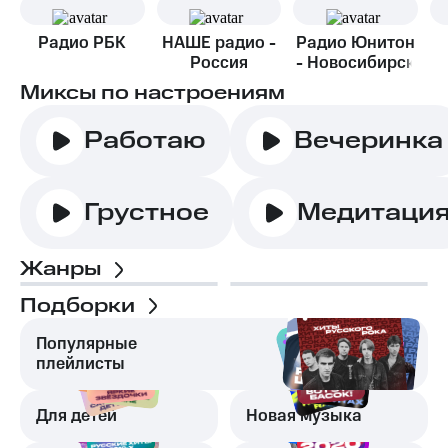
Радио РБК
НАШЕ радио -
Радио Юнитон
Россия
- Новосибирск
Миксы по настроениям
Работаю
Вечеринка
Грустное
Медитаци
Жанры
Подборки
Популярные
плейлисты
Для детей
Новая музыка