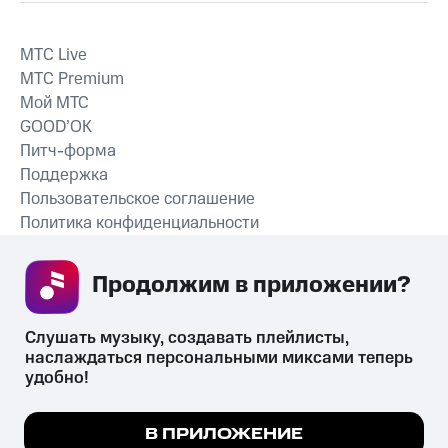
MTС Live
MTС Premium
Мой МТС
GOOD’OK
Питч-форма
Поддержка
Пользовательское соглашение
Политика конфиденциальности
Рекомендательные технологии
Продолжим в приложении? 
СКАЧАТЬ ПРИЛОЖЕНИЕ
Слушать музыку, создавать плейлисты, 
наслаждаться персональными миксами теперь 
удобно!
Незаконное потребление наркотических средств,
психотропных веществ, их аналогов причиняет вред здоровью,
Мы используем куки, чтобы на сайте все
В ПРИЛОЖЕНИЕ
их незаконный оборот запрещён и влечёт установленную
работало.
Подробнее