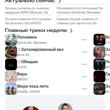
Актуально сейчас
Лучшее за месяц по мнению
Обновляется по пятницам! На
редакции КИОН Музыки. На
обложке: Kambulat, Минаева
обложке: Marselle
Лучшие новинки поп-музыки.
Свежая порция новинок от
На обложке: KALVADOS
главных рэп-артистов. На
обложке: TumaniYO, Эндшпиль
Главные треки недели
Половина
В
Kambulat
,
Минаева
Ст
Затонированный ваз
З
Витя АК
Кл
Обещаю
П
10AGE
WH
Вера
Гд
MIRAVI
KA
Море пока лето
З
ХАБИБ
,
VAVAN
Ис