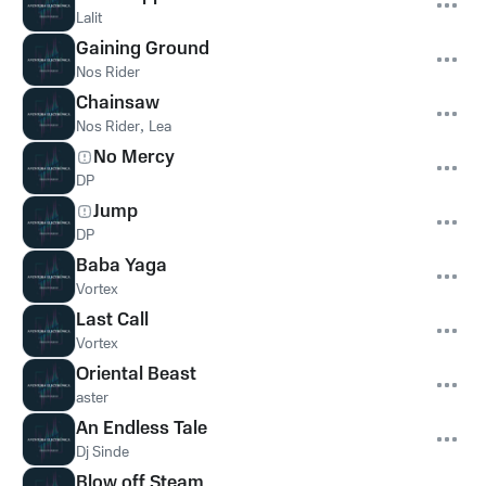
Lalit
Gaining Ground
Nos Rider
Chainsaw
Nos Rider
,
Lea
No Mercy
DP
Jump
DP
Baba Yaga
Vortex
Last Call
Vortex
Oriental Beast
aster
An Endless Tale
Dj Sinde
Blow off Steam