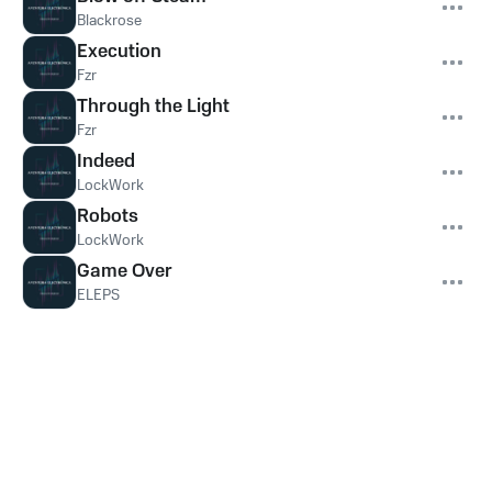
Blackrose
Execution
Fzr
Through the Light
Fzr
Indeed
LockWork
Robots
LockWork
Game Over
ELEPS