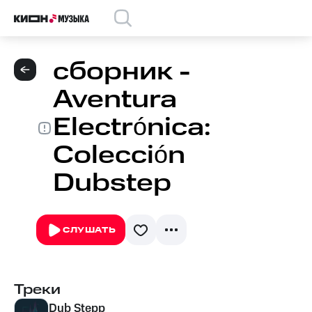
сборник -
Aventura
Electrónica:
Colección
Dubstep
СЛУШАТЬ
Треки
Dub Stepp