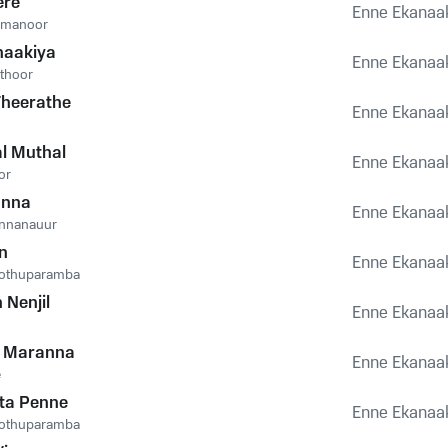
ere
Enne Ekanaa
imanoor
naakiya
Enne Ekanaa
thoor
 Theerathe
Enne Ekanaa
l Muthal
Enne Ekanaa
or
anna
Enne Ekanaa
nnanauur
n
Enne Ekanaa
oothuparamba
Nenjil
Enne Ekanaa
 Maranna
Enne Ekanaa
e
ta Penne
Enne Ekanaa
oothuparamba