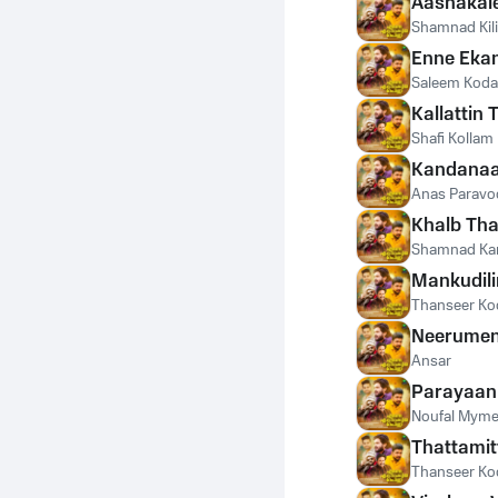
Aashakal
Shamnad Kil
Enne Eka
Saleem Koda
Kallattin
Shafi Kollam
Kandanaa
Anas Paravo
Khalb Th
Shamnad Ka
Mankudili
Thanseer K
Neerumen 
Ansar
Parayaan
Noufal Mym
Thattamit
Thanseer K