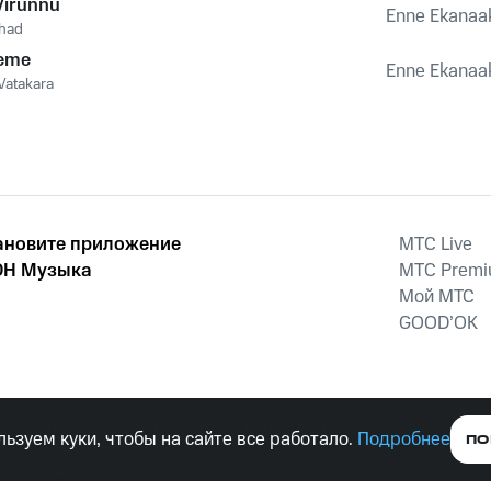
Virunnu
Enne Ekanaa
had
eme
Enne Ekanaa
Vatakara
ановите приложение
MTС Live
Н Музыка
MTС Prem
Мой МТС
GOOD’OK
наркотических средств, психотропных веществ, их аналогов причиня
ьзуем куки, чтобы на сайте все работало.
Подробнее
ПО
тельством ответственность.
е права защищены