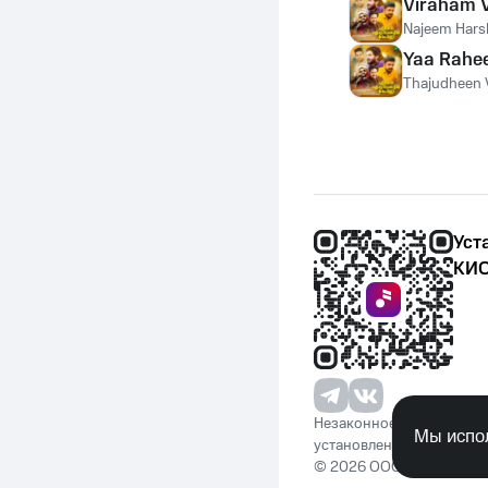
Viraham 
Najeem Hars
Yaa Rahe
Thajudheen 
Уст
КИО
Незаконное потребление 
Мы испол
установленную законода
© 2026 ООО «КИОН». Вс