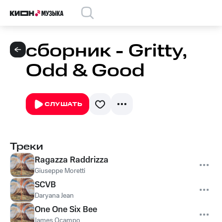
сборник - Gritty,
Odd & Good
СЛУШАТЬ
Треки
Ragazza Raddrizza
Giuseppe Moretti
SCVB
Daryana Jean
One One Six Bee
James Ocampo