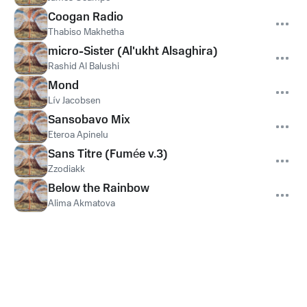
Coogan Radio
Thabiso Makhetha
micro-Sister (Al'ukht Alsaghira)
Rashid Al Balushi
Mond
Lív Jacobsen
Sansobavo Mix
Eteroa Apinelu
Sans Titre (Fumée v.3)
Zzodiakk
Below the Rainbow
Alima Akmatova