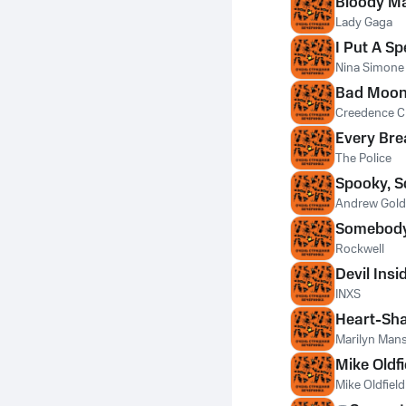
Bloody M
Lady Gaga
I Put A Sp
Nina Simone
Bad Moon
Creedence Cl
Every Bre
The Police
Spooky, S
Andrew Gold
Somebody
Rockwell
Devil Insi
INXS
Heart-Sha
Marilyn Man
Mike Oldfi
Mike Oldfield