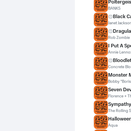
Poltergeis
BANKS
Black C
Janet Jackso
Dragul
Rob Zombie
I Put A Sp
Annie Lenno
Bloodle
Concrete Bl
Monster 
Bobby "Boris"
Seven Dev
Florence + T
Sympathy 
The Rolling 
Hallowee
Aqua