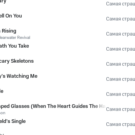
ary
Самая стра
ell On You
Самая стра
 Rising
Самая стра
earwater Revival
ath You Take
Самая стра
cary Skeletons
Самая стра
's Watching Me
Самая стра
de
Самая стра
ped Glasses (When The Heart Guides The Hand)
Самая стра
son
eld's Single
Самая стра