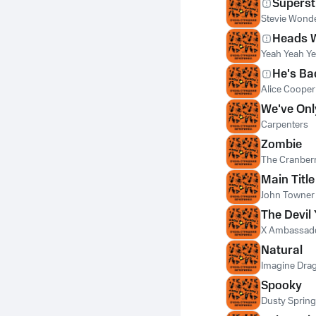
Superst
Stevie Wond
Heads Wi
Yeah Yeah Y
He's Ba
Alice Cooper
We've Onl
Carpenters
Zombie
The Cranberr
Main Title
John Towner 
The Devil
X Ambassad
Natural
Imagine Dra
Spooky
Dusty Spring