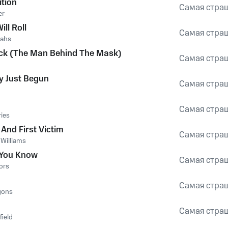
ition
Самая стра
er
ll Roll
Самая стра
eahs
ck (The Man Behind The Mask)
Самая стра
y Just Begun
Самая стра
Самая стра
ies
 And First Victim
Самая стра
Williams
 You Know
Самая стра
ors
Самая стра
gons
Самая стра
field