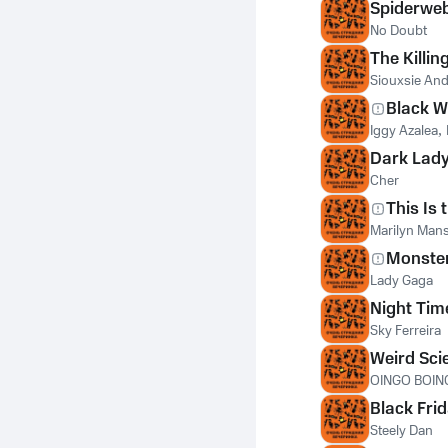
Spiderwe
No Doubt
The Killin
Siouxsie An
Black 
Iggy Azalea
,
Dark Lad
Cher
This Is 
Marilyn Man
Monste
Lady Gaga
Night Tim
Sky Ferreira
Weird Sci
OINGO BOIN
Black Fri
Steely Dan