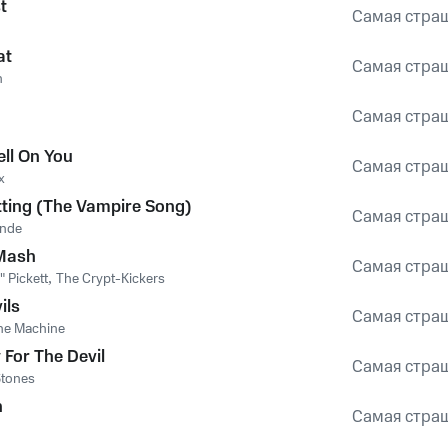
t
Самая стра
at
Самая стра
n
a
Самая стра
ell On You
Самая стра
x
tting (The Vampire Song)
Самая стра
onde
Mash
Самая стра
 Pickett
,
The Crypt-Kickers
ils
Самая стра
he Machine
For The Devil
Самая стра
Stones
n
Самая стра