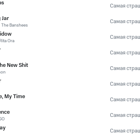
bs
Самая стра
g Jar
Самая стра
d The Banshees
Widow
Самая стра
Rita Ora
y
Самая стра
the New Shit
Самая стра
son
r
Самая стра
e, My Time
Самая стра
ence
Самая стра
GO
day
Самая стра