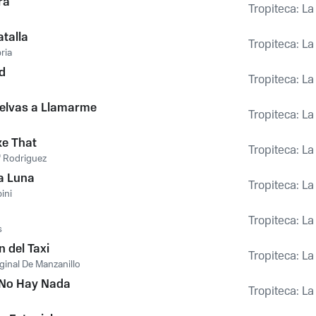
ra
Tropiteca: L
talla
Tropiteca: L
ria
d
Tropiteca: L
uelvas a Llamarme
Tropiteca: L
ike That
Tropiteca: L
" Rodriguez
la Luna
Tropiteca: L
ini
Tropiteca: L
s
n del Taxi
Tropiteca: L
ginal De Manzanillo
 No Hay Nada
Tropiteca: L