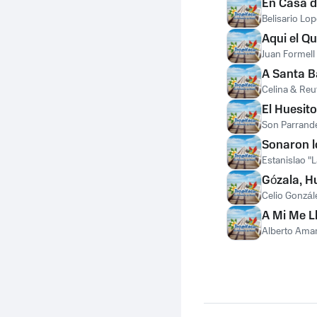
En Casa d
Belisario Lop
Aqui el Q
Juan Formell
A Santa B
Celina & Reut
El Huesit
Son Parrand
Sonaron 
Estanislao "
Gózala, 
Celio Gonzál
A Mi Me L
Alberto Aman