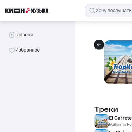
Главная
Избранное
Треки
El Carret
Guillermo Po