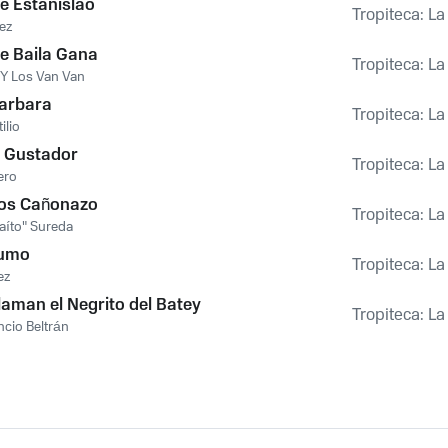
e Estanislao
Tropiteca: L
ez
ue Baila Gana
Tropiteca: L
 Y Los Van Van
arbara
Tropiteca: L
ilio
o Gustador
Tropiteca: L
ero
los Cañonazo
Tropiteca: L
Laíto" Sureda
Humo
Tropiteca: L
ez
laman el Negrito del Batey
Tropiteca: L
cio Beltrán