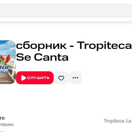
сборник - Tropiteca
Se Canta
СЛУШАТЬ
ero
Tropiteca: L
rtabales