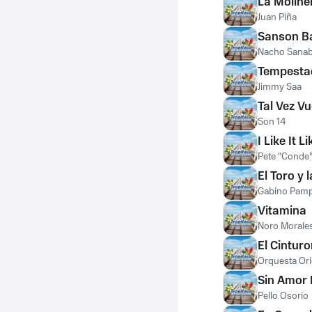
La Moline
Juan Piña
Sanson Ba
Nacho Sanab
Tempesta
Jimmy Saa
Tal Vez V
Son 14
I Like It L
Pete "Conde
El Toro y 
Gabino Pamp
Vitamina
Noro Morale
El Cinturo
Orquesta Ori
Sin Amor
Pello Osorio