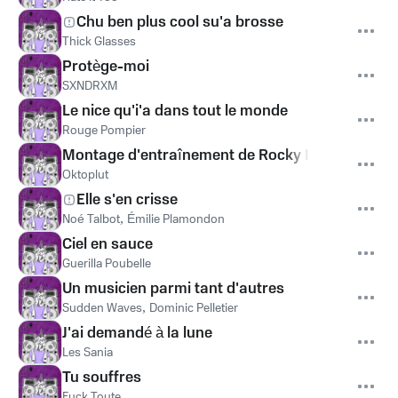
Chu ben plus cool su'a brosse
Thick Glasses
Protège-moi
SXNDRXM
Le nice qu'i'a dans tout le monde
Rouge Pompier
Montage d'entraînement de Rocky IV
Oktoplut
Elle s'en crisse
Noé Talbot
,
Émilie Plamondon
Ciel en sauce
Guerilla Poubelle
Un musicien parmi tant d'autres
Sudden Waves
,
Dominic Pelletier
J'ai demandé à la lune
Les Sania
Tu souffres
Fuck Toute