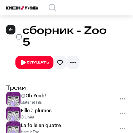
сборник - Zoo
5
СЛУШАТЬ
Треки
Oh Yeah!
Slater et Fils
Fille à plumes
O Linea
La folie en quatre
Hate It Too