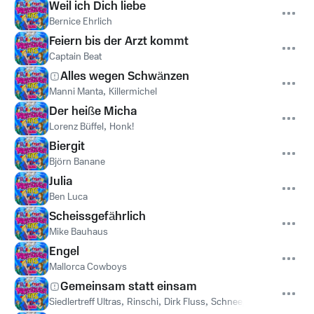
Weil ich Dich liebe
Bernice Ehrlich
Feiern bis der Arzt kommt
Captain Beat
Alles wegen Schwänzen
Manni Manta
,
Killermichel
Der heiße Micha
Lorenz Büffel
,
Honk!
Biergit
Björn Banane
Julia
Ben Luca
Scheissgefährlich
Mike Bauhaus
Engel
Mallorca Cowboys
Gemeinsam statt einsam
Siedlertreff Ultras
,
Rinschi
,
Dirk Fluss
,
Schnee
,
Prinz Playa