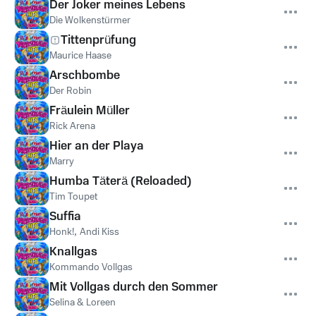
Der Joker meines Lebens
Die Wolkenstürmer
Tittenprüfung
Maurice Haase
Arschbombe
Der Robin
Fräulein Müller
Rick Arena
Hier an der Playa
Marry
Humba Täterä (Reloaded)
Tim Toupet
Suffia
Honk!
,
Andi Kiss
Knallgas
Kommando Vollgas
Mit Vollgas durch den Sommer
Selina & Loreen