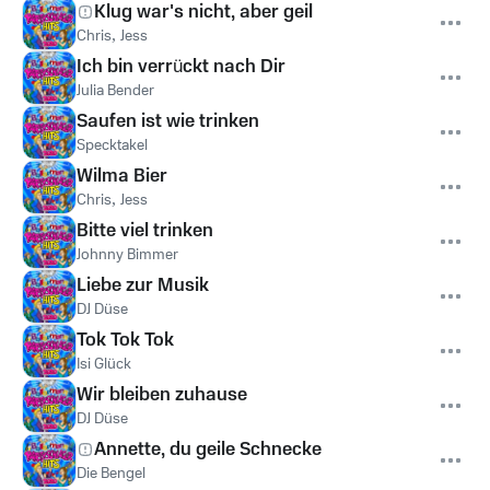
Klug war's nicht, aber geil
Chris
,
Jess
Ich bin verrückt nach Dir
Julia Bender
Saufen ist wie trinken
Specktakel
Wilma Bier
Chris
,
Jess
Bitte viel trinken
Johnny Bimmer
Liebe zur Musik
DJ Düse
Tok Tok Tok
Isi Glück
Wir bleiben zuhause
DJ Düse
Annette, du geile Schnecke
Die Bengel