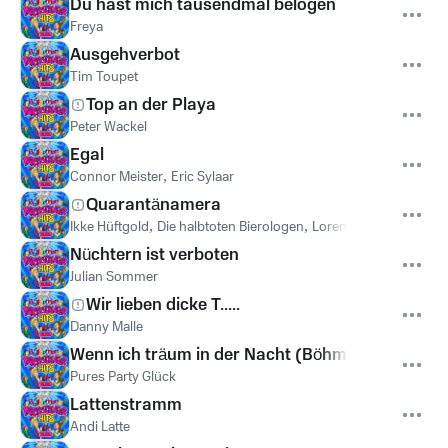
Du hast mich tausendmal belogen
Freya
Ausgehverbot
Tim Toupet
Top an der Playa
Peter Wackel
Egal
Connor Meister
,
Eric Sylaar
Quarantänamera
Ikke Hüftgold
,
Die halbtoten Bierologen
,
Lorenz Büffel
Nüchtern ist verboten
Julian Sommer
Wir lieben dicke T.....
Danny Malle
Wenn ich träum in der Nacht (Böhmischer Trau
Pures Party Glück
Lattenstramm
Andi Latte