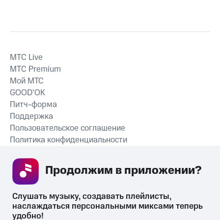
MTС Live
MTС Premium
Мой МТС
GOOD’OK
Питч-форма
Поддержка
Пользовательское соглашение
Политика конфиденциальности
Рекомендательные технологии
Продолжим в приложении? 
СКАЧАТЬ ПРИЛОЖЕНИЕ
Слушать музыку, создавать плейлисты, 
наслаждаться персональными миксами теперь 
удобно!