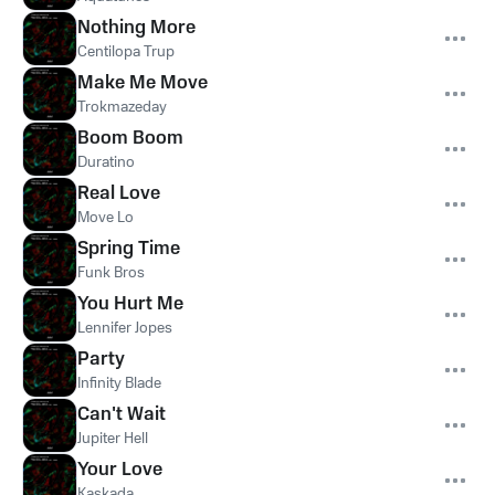
Nothing More
Centilopa Trup
Make Me Move
Trokmazeday
Boom Boom
Duratino
Real Love
Move Lo
Spring Time
Funk Bros
You Hurt Me
Lennifer Jopes
Party
Infinity Blade
Can't Wait
Jupiter Hell
Your Love
Kaskada