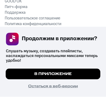
GOOD’OK
Питч-форма
Поддержка
Пользовательское соглашение
Политика конфиденциальности
Рекомендательные технологии
Продолжим в приложении? 
СКАЧАТЬ ПРИЛОЖЕНИЕ
Слушать музыку, создавать плейлисты, 
наслаждаться персональными миксами теперь 
удобно!
Незаконное потребление наркотических средств,
психотропных веществ, их аналогов причиняет вред здоровью,
Мы используем куки, чтобы на сайте все
В ПРИЛОЖЕНИЕ
их незаконный оборот запрещён и влечёт установленную
работало.
Подробнее
законодательством ответственность.
© 2026 ООО «КИОН».
ПОНЯТНО
Остаться в веб-версии
Все права защищены
18+
Главная
В приложение
Избранное