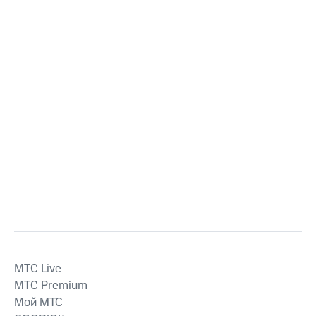
MTС Live
MTС Premium
Мой МТС