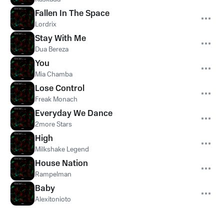
Fallen In The Space
Lordrix
Stay With Me
Dua Bereza
You
Mia Chamba
Lose Control
Freak Monach
Everyday We Dance
2more Stars
High
Milkshake Legend
House Nation
Rampelman
Baby
Alexitonioto