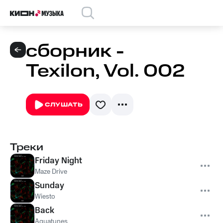
сборник -
Texilon, Vol. 002
СЛУШАТЬ
Треки
Friday Night
Maze Drive
Sunday
Wiesto
Back
Aquatunes