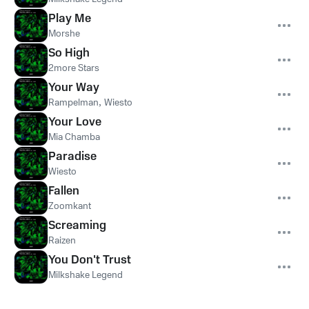
Play Me
Morshe
So High
2more Stars
Your Way
Rampelman
,
Wiesto
Your Love
Mia Chamba
Paradise
Wiesto
Fallen
Zoomkant
Screaming
Raizen
You Don't Trust
Milkshake Legend