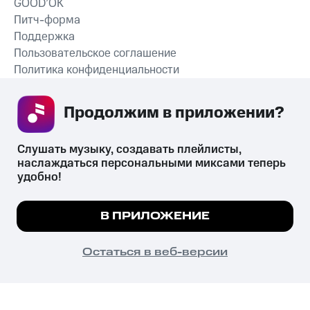
GOOD’OK
Питч-форма
Поддержка
Пользовательское соглашение
Политика конфиденциальности
Рекомендательные технологии
Продолжим в приложении? 
СКАЧАТЬ ПРИЛОЖЕНИЕ
Слушать музыку, создавать плейлисты, 
наслаждаться персональными миксами теперь 
удобно!
Незаконное потребление наркотических средств,
психотропных веществ, их аналогов причиняет вред здоровью,
Мы используем куки, чтобы на сайте все
В ПРИЛОЖЕНИЕ
их незаконный оборот запрещён и влечёт установленную
работало.
Подробнее
законодательством ответственность.
© 2026 ООО «КИОН».
ПОНЯТНО
Остаться в веб-версии
Все права защищены
18+
Главная
В приложение
Избранное