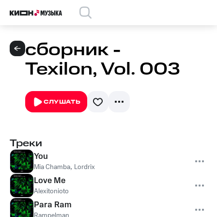
сборник -
Texilon, Vol. 003
СЛУШАТЬ
Треки
You
Mia Chamba
,
Lordrix
Love Me
Alexitonioto
Para Ram
Rampelman