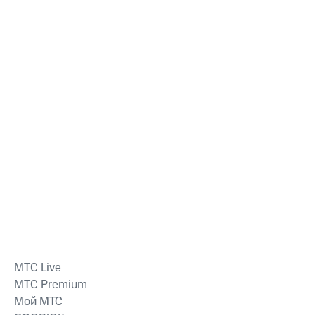
MTС Live
MTС Premium
Мой МТС