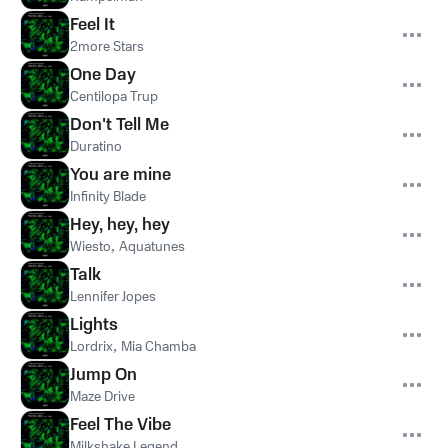
Feel It
2more Stars
One Day
Centilopa Trup
Don't Tell Me
Duratino
You are mine
Infinity Blade
Hey, hey, hey
Wiesto
,
Aquatunes
Talk
Lennifer Jopes
Lights
Lordrix
,
Mia Chamba
Jump On
Maze Drive
Feel The Vibe
Milkshake Legend