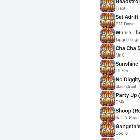
Headstro
Trapt
Set Adrif
P.M. Dawn
Where The
Jagged Edge
Cha Cha S
Mr. C
Sunshine
Lil' Flip
No Diggit
Blackstreet
Party Up 
DMX
Shoop (R
Salt-N-Pepa
Gangsta's
Coolio