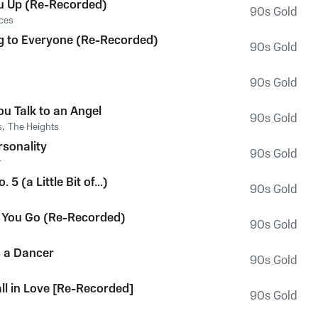
u Up (Re-Recorded)
90s Gold
ces
g to Everyone (Re-Recorded)
90s Gold
90s Gold
u Talk to an Angel
90s Gold
s
,
The Heights
rsonality
90s Gold
r
5 (a Little Bit of...)
90s Gold
 You Go (Re-Recorded)
90s Gold
 a Dancer
90s Gold
Fall in Love [Re-Recorded]
90s Gold