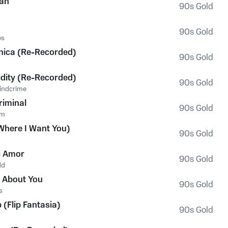
an
90s Gold
90s Gold
ps
nica (Re-Recorded)
90s Gold
cidity (Re-Recorded)
90s Gold
indcrime
iminal
90s Gold
rm
Where I Want You)
90s Gold
i Amor
90s Gold
dd
 About You
90s Gold
s
 (Flip Fantasia)
90s Gold