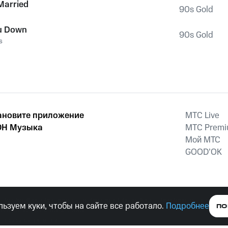
 Married
90s Gold
ou Down
90s Gold
s
ановите приложение
MTС Live
Н Музыка
MTС Prem
Мой МТС
GOOD’OK
наркотических средств, психотропных веществ, их аналогов причиня
ьзуем куки, чтобы на сайте все работало.
Подробнее
ПО
тельством ответственность.
е права защищены