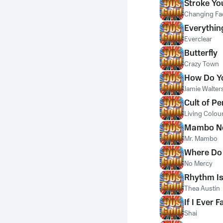
Stroke Yo
Changing Fa
Everythin
Everclear
Butterfly
Crazy Town
How Do Yo
Jamie Walter
Cult of Pe
Living Colou
Mambo No. 
Mr. Mambo
Where Do
No Mercy
Rhythm Is
Thea Austin
If I Ever 
Shai