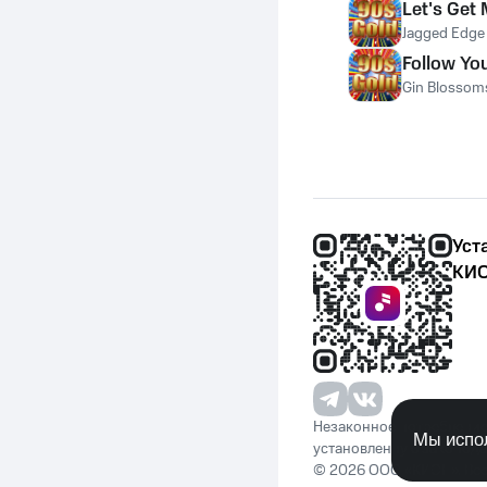
Let's Get
Jagged Edge
Follow Y
Gin Blossom
Уст
КИО
Незаконное потребление 
Мы испол
установленную законода
© 2026 ООО «КИОН». Вс