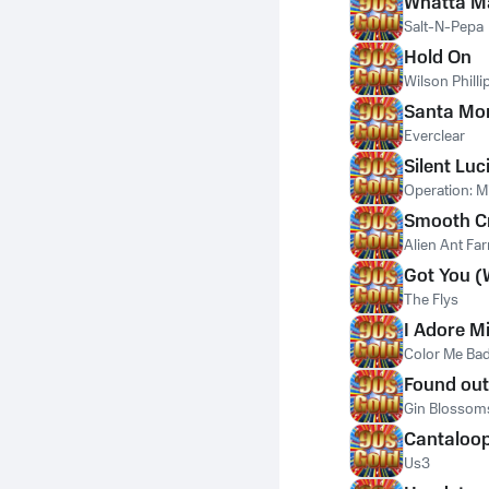
Whatta M
Salt-N-Pepa
Hold On
Wilson Philli
Santa Mo
Everclear
Silent Lu
Operation: M
Smooth Cr
Alien Ant Fa
Got You (
The Flys
I Adore M
Color Me Ba
Found out
Gin Blossom
Cantaloop
Us3